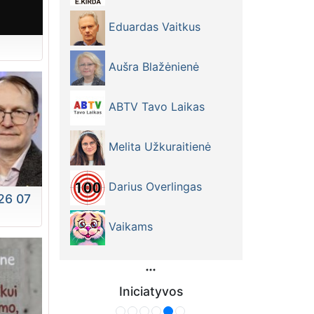
Eduardas Vaitkus
Aušra Blažėnienė
ABTV Tavo Laikas
Melita Užkuraitienė
Darius Overlingas
26 07
Vaikams
Iniciatyvos