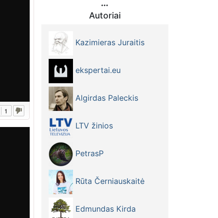
Autoriai
Kazimieras Juraitis
ekspertai.eu
Algirdas Paleckis
1
LTV žinios
PetrasP
Rūta Černiauskaitė
Edmundas Kirda