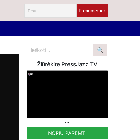
Žiūrėkite PressJazz TV
NORIU PAREMTI