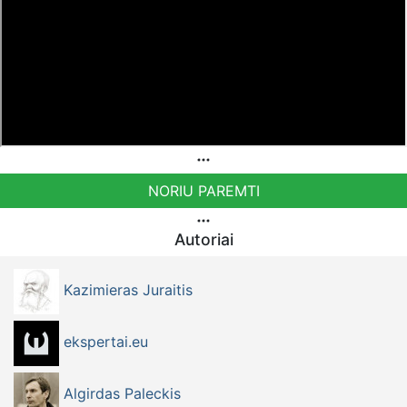
NORIU PAREMTI
Autoriai
Kazimieras Juraitis
ekspertai.eu
Algirdas Paleckis