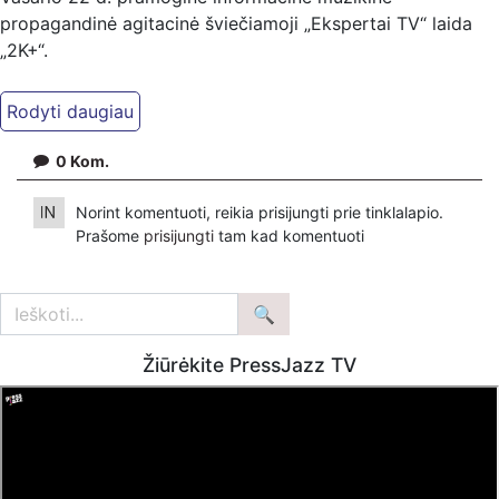
propagandinė agitacinė šviečiamoji „Ekspertai TV“ laida
„2K+“.
Kiti mūsų kanalai:
Ekspertai.eu Telegram'e – https://t.me/ekspertaiTelegram
Dailymotion: https://www.dailymotion.com/ekspertai
0
Kom.
https://www.ekspertai.eu
Norint komentuoti, reikia prisijungti prie tinklalapio.
Mūsų veikla galima tik dėka skaitytojų ir žiūrovų, mus
Prašome
prisijungti
tam kad komentuoti
paremti galima šiais būdais:
VšĮ „Ekspertai.eu“ per PayPal paspaudę šią nuorodą –
https://www.paypal.com/paypalme/Ekspertaieu?
locale.x=en_US
Žiūrėkite PressJazz TV