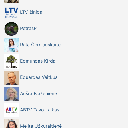
LTV žinios
PetrasP
Rūta Černiauskaitė
Edmundas Kirda
Eduardas Vaitkus
Aušra Blažėnienė
ABTV Tavo Laikas
Melita Užkuraitienė