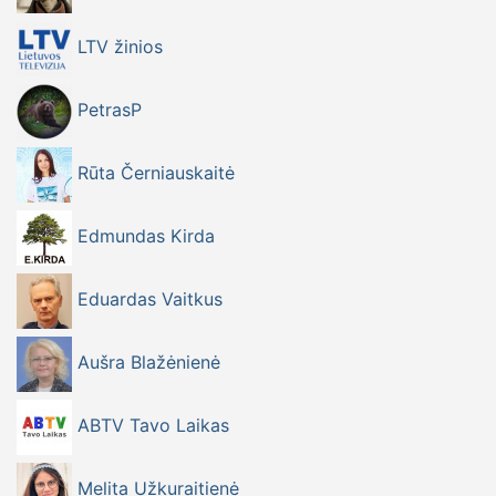
LTV žinios
PetrasP
Rūta Černiauskaitė
Edmundas Kirda
Eduardas Vaitkus
Aušra Blažėnienė
ABTV Tavo Laikas
Melita Užkuraitienė