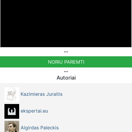
PayPal paypal.me/PressJazzTV Bankiniu pavedimu - VŠĮ
"Tėvynės konduktoriai",
LT54 7044 0600 0813 9560
paskirtyje nurodant '„Auka“
NORIU PAREMTI
Autoriai
Kazimieras Juraitis
ekspertai.eu
Algirdas Paleckis