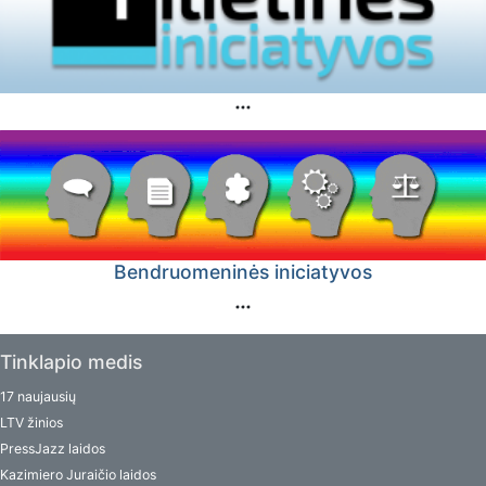
Bendruomeninės iniciatyvos
Tinklapio medis
17 naujausių
LTV žinios
PressJazz laidos
Kazimiero Juraičio laidos