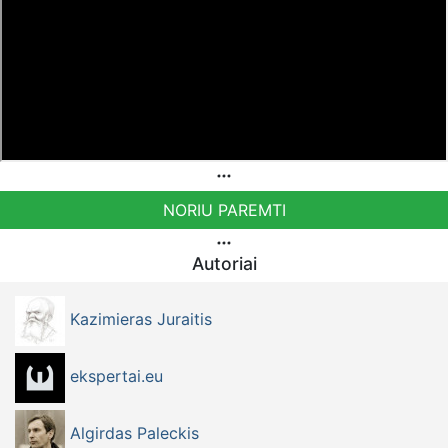
Patreon platformoje patreon.com/KazimierasJuraitis
Tiesiogiai pervedant per PayPal paypal.me/PressJazzTV
Bankiniu pavedimu - Gavėjas - Dmitrij Glazkov, IBAN
Sąskaita - BE38 9741 1391 3072
Bankas MONESE, SWIFT (BIC) kodas PESOBEB1
Bankiniu pavedimu - Gavėjas - Kazimieras Juraitis, IBAN
Sąskaita - BE92 9741 1390 8123
Bankas MONESE, SWIFT (BIC) kodas PESOBEB1
NORIU PAREMTI
Autoriai
Kazimieras Juraitis
ekspertai.eu
Algirdas Paleckis