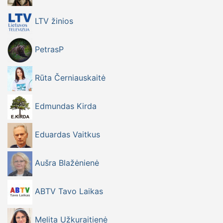
LTV žinios
PetrasP
Rūta Černiauskaitė
Edmundas Kirda
Eduardas Vaitkus
Aušra Blažėnienė
ABTV Tavo Laikas
Melita Užkuraitienė