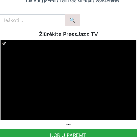
Čia būtų įdomus Eduardo Vaitkaus komentaras.
Žiūrėkite PressJazz TV
NORIU PAREMTI