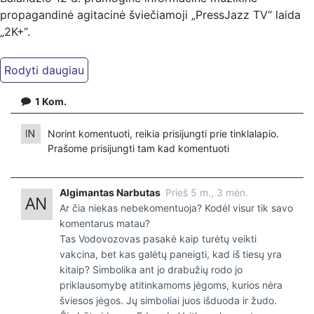
propagandinė agitacinė šviečiamoji „PressJazz TV“ laida
„2K+“.
1
Kom.
Norint komentuoti, reikia prisijungti prie tinklalapio.
Prašome
prisijungti
tam kad komentuoti
Algimantas Narbutas
Prieš 5 m., 3 mėn.
Ar čia niekas nebekomentuoja? Kodėl visur tik savo
komentarus matau?
Tas Vodovozovas pasakė kaip turėtų veikti
vakcina, bet kas galėtų paneigti, kad iš tiesų yra
kitaip? Simbolika ant jo drabužių rodo jo
priklausomybę atitinkamoms jėgoms, kurios nėra
šviesos jėgos. Jų simboliai juos išduoda ir žudo.