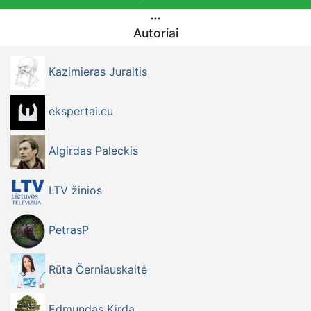
Autoriai
Kazimieras Juraitis
ekspertai.eu
Algirdas Paleckis
LTV žinios
PetrasP
Rūta Černiauskaitė
Edmundas Kirda