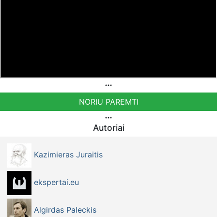
NORIU PAREMTI
Autoriai
Kazimieras Juraitis
ekspertai.eu
Algirdas Paleckis