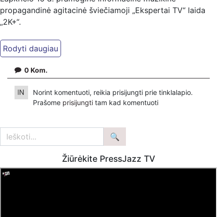
propagandinė agitacinė šviečiamoji „Ekspertai TV“ laida
„2K+“.
Kiti mūsų kanalai:
Ekspertai.eu Telegram'e – https://t.me/ekspertaiTelegram
Dailymotion: https://www.dailymotion.com/ekspertai
0
Kom.
https://www.ekspertai.eu
Norint komentuoti, reikia prisijungti prie tinklalapio.
Mūsų veikla galima tik dėka skaitytojų ir žiūrovų, mus
Prašome
prisijungti
tam kad komentuoti
paremti galima šiais būdais:
VšĮ „Ekspertai.eu“ per PayPal paspaudę šią nuorodą –
https://www.paypal.com/paypalme/Ekspertaieu?
locale.x=en_US
Žiūrėkite PressJazz TV