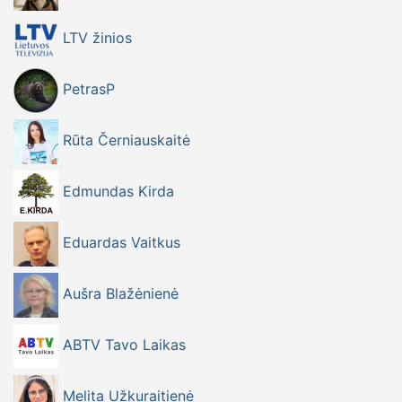
LTV žinios
PetrasP
Rūta Černiauskaitė
Edmundas Kirda
Eduardas Vaitkus
Aušra Blažėnienė
ABTV Tavo Laikas
Melita Užkuraitienė