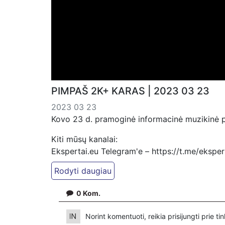
PIMPAŠ 2K+ KARAS | 2023 03 23
2023 03 23
Kovo 23 d. pramoginė informacinė muzikinė pr
Kiti mūsų kanalai:
Ekspertai.eu Telegram'e – https://t.me/ekspe
PressJazz TV Telegram: https://t.me/pressjaz
Dailymotion: https://www.dailymotion.com/ek
0
Kom.
https://www.pressjazz.tv
https://www.ekspertai.eu
Norint komentuoti, reikia prisijungti prie t