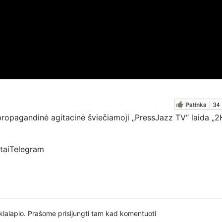
Patinka
34
opagandinė agitacinė šviečiamoji „PressJazz TV“ laida „2K
rtaiTelegram
ztv
spertai
inklalapio. Prašome
prisijungti
tam kad komentuoti