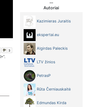
Autoriai
Kazimieras Juraitis
ekspertai.eu
Algirdas Paleckis
3
+“.
LTV žinios
PetrasP
Rūta Černiauskaitė
Edmundas Kirda