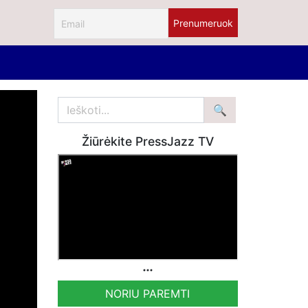
Žiūrėkite PressJazz TV
NORIU PAREMTI