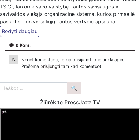
TSIG), laikome savo valstybę Tautos savisaugos ir
savivaldos viešąja organizacine sistema, kurios pirmaeilė
paskirtis – universaliųjų Tautos vertybių apsauga.
Svarbiausiam Tautos susitelkimo siekiui priskirdami
racionalumu ir teisingumu grindžiamą Lietuvos
valstybingumo kultūrą, pilietinės visuomenės darniam
0
Kom.
bendrabūviui ugdyti ir teisinės valstybės principams
įgyvendinti. Šiuos uždavinius gali spręsti tik naujo tipo
Norint komentuoti, reikia prisijungti prie tinklalapio.
politinė jėga, pasiruošusi konstruktyviai inicijuoti šalies
Prašome
prisijungti
tam kad komentuoti
konstitucinius pokyčius.
Pastebėtina, kad esama Lietuvos valstybės vadybos
sistema, tarnauja ne pilietinei daugumai, o interesų
grupėms, pasivadinusioms partijomis ar kitokiais
Žiūrėkite PressJazz TV
viešuosius išteklius tvarkančiais dariniais, kurios ignoruoja
Tautos universaliųju vertybių prioritetą.
TSIG kviečia visų ne sisteminių partijų, visuomeninių
organizacijų, socialinių grupių, profesinių sąjungų ir kitų
judėjimų vadovus ir/ar atstovus į naujo tipo politinės jėgos