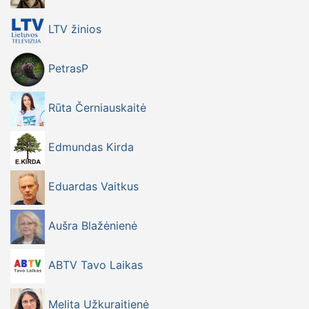
Adresas: Santaros gimnazijos aktų salė, Baltų pr.51,
Kaunas.
LTV žinios
Sueigos dalyvio paramos mokestis 10 eurų/asm. (kavai,
vandeniui, užkandžiams).
PetrasP
Išankstinė registracija pageidaujama el.p.
juozas@dileksa.lt
Rūta Černiauskaitė
smulkesnė informacija tel. +37069946890 Juozas
Aleksandravičius.
Edmundas Kirda
Eduardas Vaitkus
Aušra Blažėnienė
ABTV Tavo Laikas
Melita Užkuraitienė