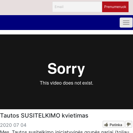
Tautos SUSITELKIMO kvietimas
Patinka
2020 07 04
Mes, Tautos susitelkimo iniciatyvinės grupės nariai (toliau