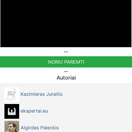
kūrimo sueigą.
Dienotvarkėje:
1. Organizatorių kreipimasis į Sueigos dalyvius.
2. Partijų ir judėjimų, dalyvaujančių Seimo rinkimuose
trumpųjų programų ir siekių pristatymas (ne daugiau, kaip
15 min vienam pristatymui).
3. Partijų ir judėjimų lyderių svarbos pristatymas išklausant
kiekvieno jų nuomonę, kodėl aš, o ne kitas (iki 10 min
NORIU PAREMTI
vienam pasisakymui).
4. Pertrauka iki 30 min.
Autoriai
5. Lieta – valstybė, valdžia.
6. Naujo tipo politinės jėgos kūrimo galimybių studija ir
Kazimieras Juraitis
siūlymai.
7. Atviri debatai, diskusijos (iki 10 min dalyviui).
ekspertai.eu
Sueiga vyks: 2020 m. liepos 10d. 12.00 val., registracija
11.30 val.
Algirdas Paleckis