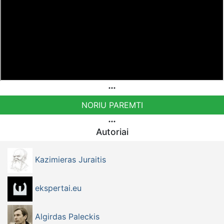
PayPal paypal.me/PressJazzTV Bankiniu pavedimu - VŠĮ
"Tėvynės konduktoriai",
LT54 7044 0600 0813 9560
paskirtyje nurodant '„Auka“
NORIU PAREMTI
Autoriai
Kazimieras Juraitis
ekspertai.eu
Algirdas Paleckis