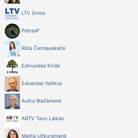
LTV žinios
PetrasP
Rūta Černiauskaitė
Edmundas Kirda
Eduardas Vaitkus
Aušra Blažėnienė
ABTV Tavo Laikas
Melita Užkuraitienė