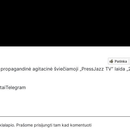
Patinka
propagandinė agitacinė šviečiamoji „PressJazz TV“ laida „2
rtaiTelegram
ztv
spertai
inklalapio. Prašome
prisijungti
tam kad komentuoti