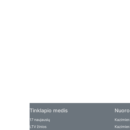
Tinklapio medis
Nuoro
17 naujausių
Kazimiera
LTV žinios
Kazimiera