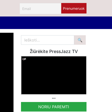
Žiūrėkite PressJazz TV
NORIU PAREMTI