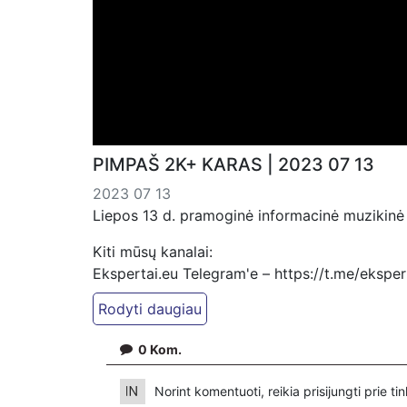
PIMPAŠ 2K+ KARAS | 2023 07 13
2023 07 13
Liepos 13 d. pramoginė informacinė muzikinė 
Kiti mūsų kanalai:
Ekspertai.eu Telegram'e – https://t.me/ekspe
PressJazz TV Telegram: https://t.me/pressjaz
Dailymotion: https://www.dailymotion.com/ek
0
Kom.
https://www.pressjazz.tv
https://www.ekspertai.eu
Norint komentuoti, reikia prisijungti prie t