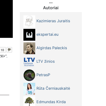
Autoriai
Kazimieras Juraitis
ekspertai.eu
Algirdas Paleckis
10
K+“.
LTV žinios
PetrasP
Rūta Černiauskaitė
Edmundas Kirda