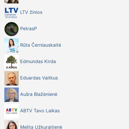
LTV žinios
PetrasP
Rūta Černiauskaitė
Edmundas Kirda
Eduardas Vaitkus
Aušra Blažėnienė
ABTV Tavo Laikas
Melita Užkuraitienė