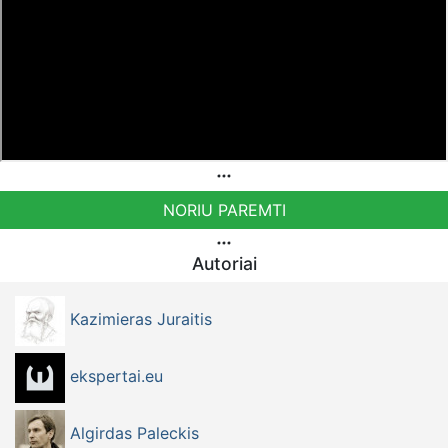
Sąskaita - BE92 9741 1390 8123
Bankas MONESE, SWIFT (BIC) kodas PESOBEB1
NORIU PAREMTI
Autoriai
Kazimieras Juraitis
ekspertai.eu
Algirdas Paleckis