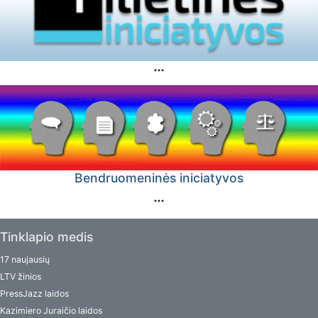
Bendruomeninės iniciatyvos
Tinklapio medis
17 naujausių
LTV žinios
PressJazz laidos
Kazimiero Juraičio laidos