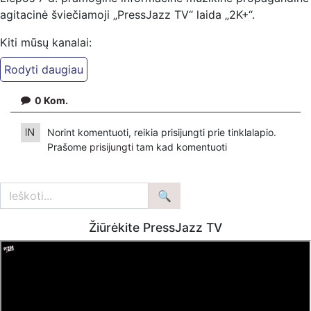
agitacinė šviečiamoji „PressJazz TV“ laida „2K+“.
Kiti mūsų kanalai:
Ekspertai.eu Telegram'e – https://t.me/ekspertaiTelegram
PressJazz TV Telegram: https://t.me/pressjazztv
Dailymotion: https://www.dailymotion.com/ekspertai
0
Kom.
https://www.pressjazz.tv
Norint komentuoti, reikia prisijungti prie tinklalapio.
https://www.ekspertai.eu
Prašome
prisijungti
tam kad komentuoti
Mūsų veikla galima tik dėka skaitytojų ir žiūrovų, mus
paremti galima šiais būdais:
VšĮ „Ekspertai.eu“ per PayPal paspaudę šią nuorodą –
https://www.paypal.com/paypalme/Ekspertaieu?
Žiūrėkite PressJazz TV
locale.x=en_US
Patreon platformoje patreon.com/KazimierasJuraitis
Tiesiogiai pervedant per PayPal paypal.me/PressJazzTV
Bankiniu pavedimu - Gavėjas - Kazimieras Juraitis, IBAN