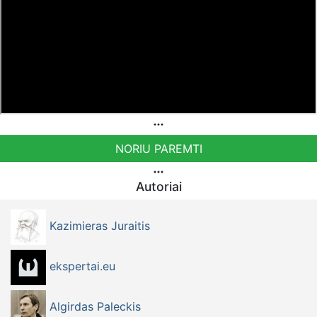
Bankiniu pavedimu - Gavėjas - Kazimieras Juraitis, IBAN
Sąskaita - BE92 9741 1390 8123
Bankas MONESE, SWIFT (BIC) kodas PESOBEB1
NORIU PAREMTI
Autoriai
Kazimieras Juraitis
ekspertai.eu
Algirdas Paleckis