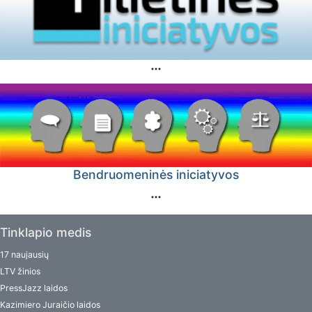
Bendruomeninės iniciatyvos
Tinklapio medis
17 naujausių
LTV žinios
PressJazz laidos
Kazimiero Juraičio laidos