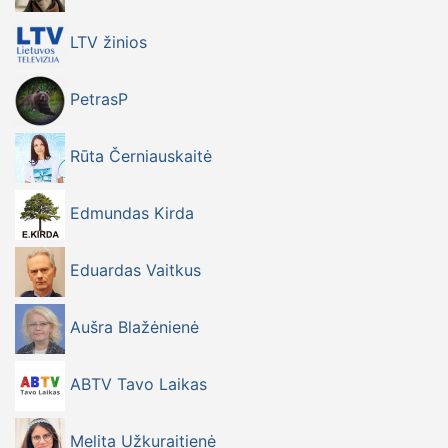
LTV žinios
PetrasP
Rūta Černiauskaitė
Edmundas Kirda
Eduardas Vaitkus
Aušra Blažėnienė
ABTV Tavo Laikas
Melita Užkuraitienė