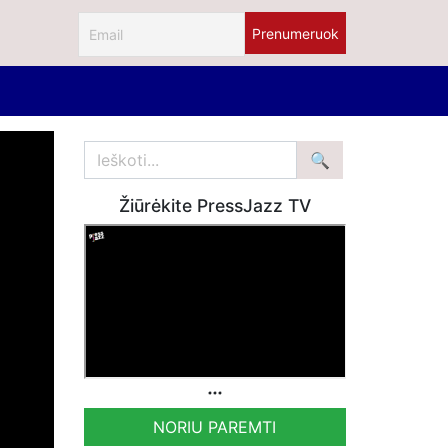
Žiūrėkite PressJazz TV
NORIU PAREMTI