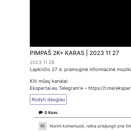
PIMPAŠ 2K+ KARAS | 2023 11 27
2023 11 28
Lapkričio 27 d. pramoginė informacinė muziki
Kiti mūsų kanalai:
Ekspertai.eu Telegram'e – https://t.me/ekspe
Dailymotion: https://www.dailymotion.com/ek
https://www.ekspertai.eu
0
Kom.
Mūsų veikla galima tik dėka skaitytojų ir žiūr
VšĮ „Ekspertai.eu“ per PayPal paspaudę šią 
Norint komentuoti, reikia prisijungti prie t