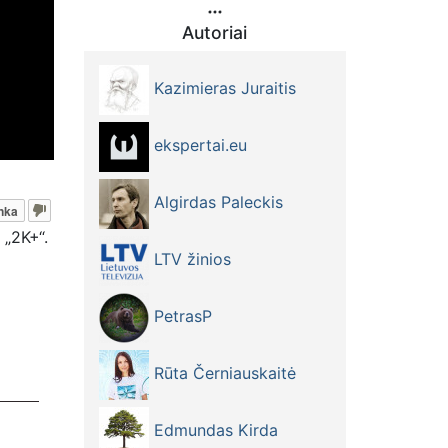
Autoriai
Kazimieras Juraitis
ekspertai.eu
Algirdas Paleckis
nka
 „2K+“.
LTV žinios
PetrasP
Rūta Černiauskaitė
Edmundas Kirda