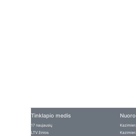
Tinklapio medis
Nuoro
17 naujausių
Kazimiera
LTV žinios
Kazimiera