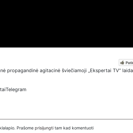
Pati
nė propagandinė agitacinė šviečiamoji „Ekspertai TV“ laida
rtaiTelegram
spertai
ovų, mus paremti galima šiais būdais:
nuorodą – https://www.paypal.com/paypalme/Ekspertaieu?
inklalapio. Prašome
prisijungti
tam kad komentuoti