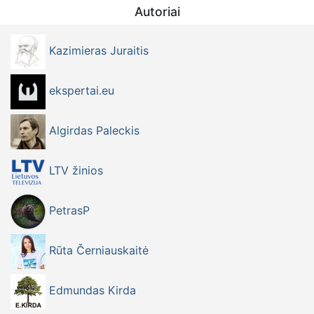
Autoriai
Kazimieras Juraitis
ekspertai.eu
Algirdas Paleckis
LTV žinios
PetrasP
Rūta Černiauskaitė
Edmundas Kirda