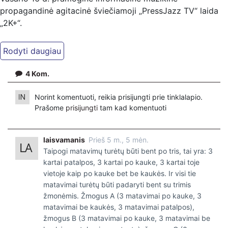
propagandinė agitacinė šviečiamoji „PressJazz TV“ laida
„2K+“.
4
Kom.
Norint komentuoti, reikia prisijungti prie tinklalapio.
Prašome
prisijungti
tam kad komentuoti
laisvamanis
Prieš 5 m., 5 mėn.
Taipogi matavimų turėtų būti bent po tris, tai yra: 3
kartai patalpos, 3 kartai po kauke, 3 kartai toje
vietoje kaip po kauke bet be kaukės. Ir visi tie
matavimai turėtų būti padaryti bent su trimis
žmonėmis. Žmogus A (3 matavimai po kauke, 3
matavimai be kaukės, 3 matavimai patalpos),
žmogus B (3 matavimai po kauke, 3 matavimai be