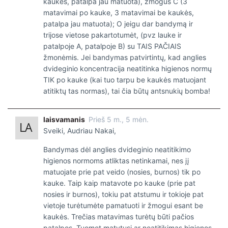
kaukės, patalpa jau matuota), žmogus C (3
matavimai po kauke, 3 matavimai be kaukės,
patalpa jau matuota); O jeigu dar bandymą ir
trijose vietose pakartotumėt, (pvz lauke ir
patalpoje A, patalpoje B) su TAIS PAČIAIS
žmonėmis. Jei bandymas patvirtintų, kad anglies
dvideginio koncentracija neatitinka higienos normų
TIK po kauke (kai tuo tarpu be kaukės matuojant
atitiktų tas normas), tai čia būtų antsnukių bomba!
laisvamanis
Prieš 5 m., 5 mėn.
Sveiki, Audriau Nakai,
Bandymas dėl anglies dvideginio neatitikimo
higienos normoms atliktas netinkamai, nes jį
matuojate prie pat veido (nosies, burnos) tik po
kauke. Taip kaip matavote po kauke (prie pat
nosies ir burnos), tokiu pat atstumu ir tokioje pat
vietoje turėtumėte pamatuoti ir žmogui esant be
kaukės. Trečias matavimas turėtų būti pačios
patalpos. Tuomet matytųsi ar neatitikimas higienos