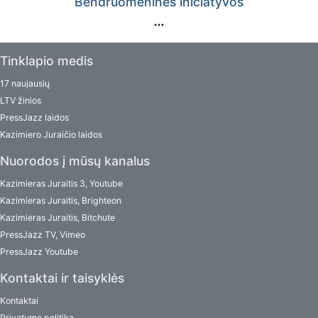
Bendruomeninės iniciatyvos
Tinklapio medis
17 naujausių
LTV žinios
PressJazz laidos
Kazimiero Juraičio laidos
Nuorodos į mūsų kanalus
Kazimieras Juraitis 3, Youtube
Kazimieras Juraitis, Brighteon
Kazimieras Juraitis, Bitchute
PressJazz TV, Vimeo
PressJazz Youtube
Kontaktai ir taisyklės
Kontaktai
Privatumo politika