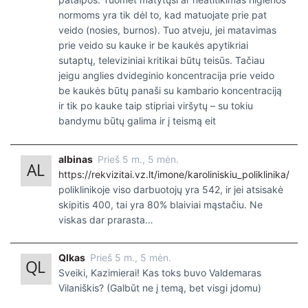
normoms yra tik dėl to, kad matuojate prie pat
veido (nosies, burnos). Tuo atveju, jei matavimas
prie veido su kauke ir be kaukės apytikriai
sutaptų, televiziniai kritikai būtų teisūs. Tačiau
jeigu anglies dvideginio koncentracija prie veido
be kaukės būtų panaši su kambario koncentraciją
ir tik po kauke taip stipriai viršytų – su tokiu
bandymu būtų galima ir į teismą eit
albinas
Prieš 5 m., 5 mėn.
https://rekvizitai.vz.lt/imone/karoliniskiu_poliklinika/
poliklinikoje viso darbuotojų yra 542, ir jei atsisakė
skipitis 400, tai yra 80% blaiviai mąstačiu. Ne
viskas dar prarasta…
Qlkas
Prieš 5 m., 5 mėn.
Sveiki, Kazimierai! Kas toks buvo Valdemaras
Vilaniškis? (Galbūt ne į temą, bet visgi įdomu)