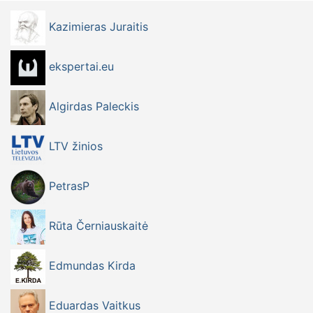
Kazimieras Juraitis
ekspertai.eu
Algirdas Paleckis
LTV žinios
PetrasP
Rūta Černiauskaitė
Edmundas Kirda
Eduardas Vaitkus