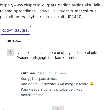
https://www.ekspertai.eu/pats-gedingiausias-visu-laiku-
teismo-sprendimas-lietuvai-jau-rugsejo-menesi-bus-
paskelbtas-valstybine-lietuviu-kalba102420/
Teisingumo ministro patarėjas Audris Kutrevičius atskleidė,
kad jau daugiau negu du metus į lietuvių kalbą verčiamas
Europos Žmogaus Teisių Teismo (EŽTT) sprendimas
1
Kom.
Lietuvai dėl slaptojo prezidento Valdo Adamkaus kalėjimo,
kuriame be teismo buvo laikomai ir kankinami žmonės, jau
Norint komentuoti, reikia prisijungti prie tinklalapio.
rugsėjo mėnesį bus galutinai išverstas į valstybinę lietuvių
Prašome
prisijungti
tam kad komentuoti
kalbą ir paskelbtas visuomenei.
Jūsų dėmesiui rugpjūčio 17 d. laidos „Aktualus skambutis“
curones
Prieš 5 m., 11 mėn.
fragmentas.
Kur gi, bus paskelbtas…
Kad Adamkus šventoji kwa mergelė Marija
..
Kaip visada ir būna, visi tokie geri, kad
pasišlikštėtina.