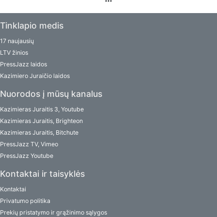
Tinklapio medis
17 naujausių
LTV žinios
PressJazz laidos
Kazimiero Juraičio laidos
Nuorodos į mūsų kanalus
Kazimieras Juraitis 3, Youtube
Kazimieras Juraitis, Brighteon
Kazimieras Juraitis, Bitchute
PressJazz TV, Vimeo
PressJazz Youtube
Kontaktai ir taisyklės
Kontaktai
Privatumo politika
Prekių pristatymo ir grąžinimo sąlygos