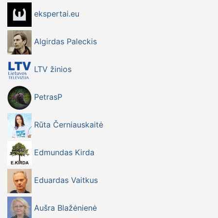
ekspertai.eu
Algirdas Paleckis
LTV žinios
PetrasP
Rūta Černiauskaitė
Edmundas Kirda
Eduardas Vaitkus
Aušra Blažėnienė