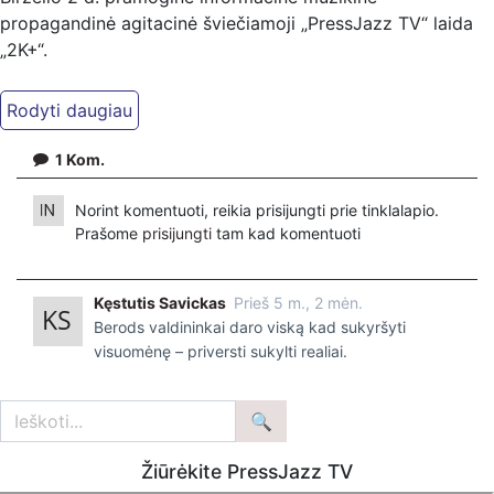
propagandinė agitacinė šviečiamoji „PressJazz TV“ laida
„2K+“.
1
Kom.
Norint komentuoti, reikia prisijungti prie tinklalapio.
Prašome
prisijungti
tam kad komentuoti
Kęstutis Savickas
Prieš 5 m., 2 mėn.
Berods valdininkai daro viską kad sukyršyti
visuomėnę – priversti sukylti realiai.
Žiūrėkite PressJazz TV