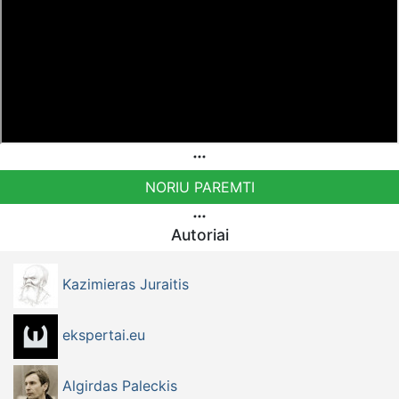
NORIU PAREMTI
Autoriai
Kazimieras Juraitis
ekspertai.eu
Algirdas Paleckis