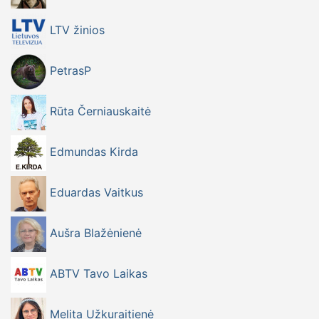
LTV žinios
PetrasP
Rūta Černiauskaitė
Edmundas Kirda
Eduardas Vaitkus
Aušra Blažėnienė
ABTV Tavo Laikas
Melita Užkuraitienė