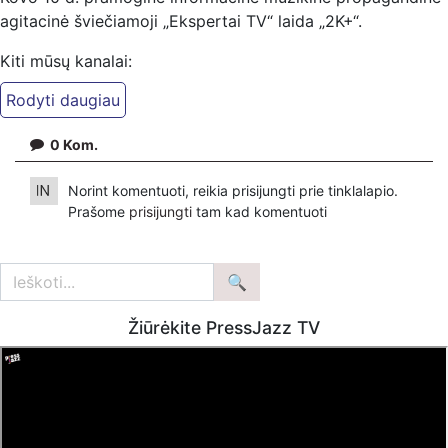
agitacinė šviečiamoji „Ekspertai TV“ laida „2K+“.
Kiti mūsų kanalai:
Ekspertai.eu Telegram'e – https://t.me/ekspertaiTelegram
Dailymotion: https://www.dailymotion.com/ekspertai
0
Kom.
https://www.ekspertai.eu
Mūsų veikla galima tik dėka skaitytojų ir žiūrovų, mus
Norint komentuoti, reikia prisijungti prie tinklalapio.
paremti galima šiais būdais:
Prašome
prisijungti
tam kad komentuoti
VšĮ „Ekspertai.eu“ per PayPal paspaudę šią nuorodą –
https://www.paypal.com/paypalme/Ekspertaieu?
locale.x=en_US
Žiūrėkite PressJazz TV