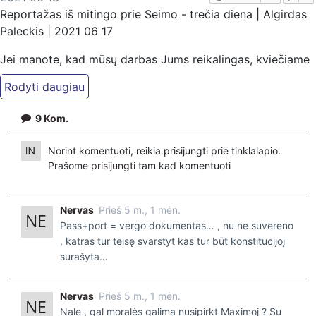
Reportažas iš mitingo prie Seimo - trečia diena | Algirdas
Paleckis | 2021 06 17
Jei manote, kad mūsų darbas Jums reikalingas, kviečiame
paremti: Patreon platformoje
patreon.com/KazimierasJuraitis; Tiesiogiai pervedant per
PayPal paypal.me/PressJazzTV; Bankiniu pavedimu - VŠĮ
9
Kom.
"Kaisakas", LT477300010078090515 Paskirtyje nurodant
''Auka''.
Norint komentuoti, reikia prisijungti prie tinklalapio.
Prašome
prisijungti
tam kad komentuoti
Nervas
Prieš 5 m., 1 mėn.
Pass+port = vergo dokumentas… , nu ne suvereno
, katras tur teisę svarstyt kas tur būt konstitucijoj
surašyta…
Nervas
Prieš 5 m., 1 mėn.
Nale , gal moralės galima nusipirkt Maximoj ? Su