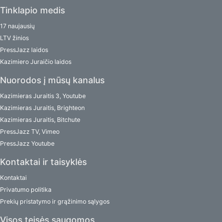
Tinklapio medis
17 naujausių
LTV žinios
PressJazz laidos
Kazimiero Juraičio laidos
Nuorodos į mūsų kanalus
Kazimieras Juraitis 3, Youtube
Kazimieras Juraitis, Brighteon
Kazimieras Juraitis, Bitchute
PressJazz TV, Vimeo
PressJazz Youtube
Kontaktai ir taisyklės
Kontaktai
Privatumo politika
Prekių pristatymo ir grąžinimo sąlygos
Visos teisės saugomos