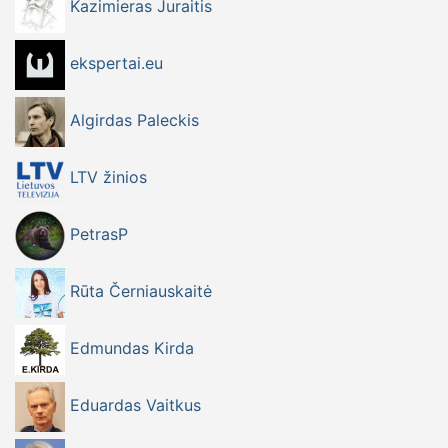
Kazimieras Juraitis
ekspertai.eu
Algirdas Paleckis
LTV žinios
PetrasP
Rūta Černiauskaitė
Edmundas Kirda
Eduardas Vaitkus