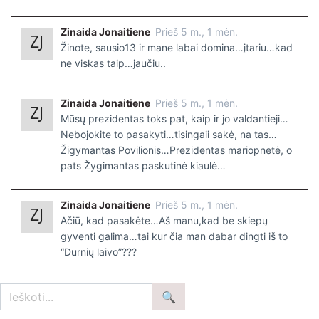
Zinaida Jonaitiene
Prieš 5 m., 1 mėn.
Žinote, sausio13 ir mane labai domina…įtariu…kad
ne viskas taip…jaučiu..
Zinaida Jonaitiene
Prieš 5 m., 1 mėn.
Mūsų prezidentas toks pat, kaip ir jo valdantieji…
Nebojokite to pasakyti…tisingaii sakė, na tas…
Žigymantas Povilionis…Prezidentas mariopnetė, o
pats Žygimantas paskutinė kiaulė…
Zinaida Jonaitiene
Prieš 5 m., 1 mėn.
Ačiū, kad pasakėte…Aš manu,kad be skiepų
gyventi galima…tai kur čia man dabar dingti iš to
“Durnių laivo”???