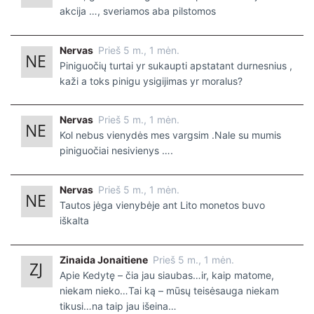
akcija …, sveriamos aba pilstomos
Nervas
Prieš 5 m., 1 mėn.
Piniguočių turtai yr sukaupti apstatant durnesnius ,
kaži a toks pinigu ysigijimas yr moralus?
Nervas
Prieš 5 m., 1 mėn.
Kol nebus vienydės mes vargsim .Nale su mumis
piniguočiai nesivienys ….
Nervas
Prieš 5 m., 1 mėn.
Tautos jėga vienybėje ant Lito monetos buvo
iškalta
Zinaida Jonaitiene
Prieš 5 m., 1 mėn.
Apie Kedytę – čia jau siaubas…ir, kaip matome,
niekam nieko…Tai ką – mūsų teisėsauga niekam
tikusi…na taip jau išeina…