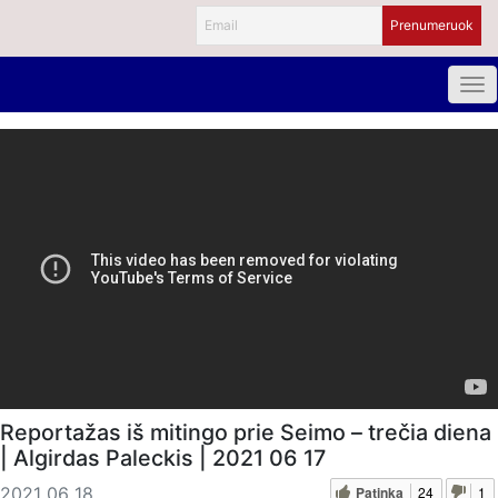
Reportažas iš mitingo prie Seimo – trečia diena
| Algirdas Paleckis | 2021 06 17
Patinka
24
1
2021 06 18