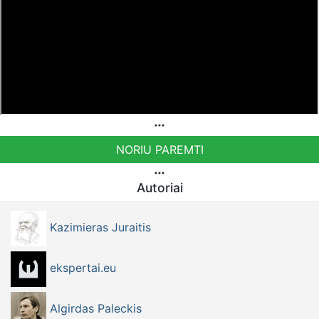
Bankiniu pavedimu - Gavėjas - Dmitrij Glazkov, IBAN
Sąskaita - BE38 9741 1391 3072
Bankas MONESE, SWIFT (BIC) kodas PESOBEB1
Bankiniu pavedimu - Gavėjas - Kazimieras Juraitis, IBAN
Sąskaita - BE92 9741 1390 8123
Bankas MONESE, SWIFT (BIC) kodas PESOBEB1
NORIU PAREMTI
Autoriai
Kazimieras Juraitis
ekspertai.eu
Algirdas Paleckis