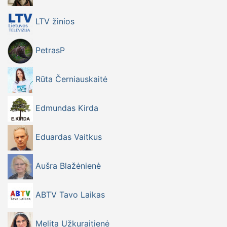
LTV žinios
PetrasP
Rūta Černiauskaitė
Edmundas Kirda
Eduardas Vaitkus
Aušra Blažėnienė
ABTV Tavo Laikas
Melita Užkuraitienė