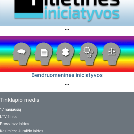
Bendruomeninės iniciatyvos
Tinklapio medis
17 naujausių
LTV žinios
PressJazz laidos
Kazimiero Juraičio laidos