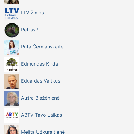
LTV žinios
PetrasP
Rūta Černiauskaitė
Edmundas Kirda
Eduardas Vaitkus
Aušra Blažėnienė
ABTV Tavo Laikas
Melita Užkuraitienė