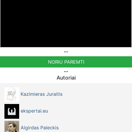
NORIU PAREMTI
Autoriai
Kazimieras Juraitis
ekspertai.eu
Algirdas Paleckis