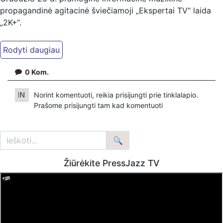
propagandinė agitacinė šviečiamoji „Ekspertai TV“ laida
„2K+“.
Kiti mūsų kanalai:
Ekspertai.eu Telegram'e – https://t.me/ekspertaiTelegram
Dailymotion: https://www.dailymotion.com/ekspertai
0
Kom.
https://www.ekspertai.eu
Norint komentuoti, reikia prisijungti prie tinklalapio.
Mūsų veikla galima tik dėka skaitytojų ir žiūrovų, mus
Prašome
prisijungti
tam kad komentuoti
paremti galima šiais būdais:
VšĮ „Ekspertai.eu“ per PayPal paspaudę šią nuorodą –
https://www.paypal.com/paypalme/Ekspertaieu?
locale.x=en_US
Žiūrėkite PressJazz TV