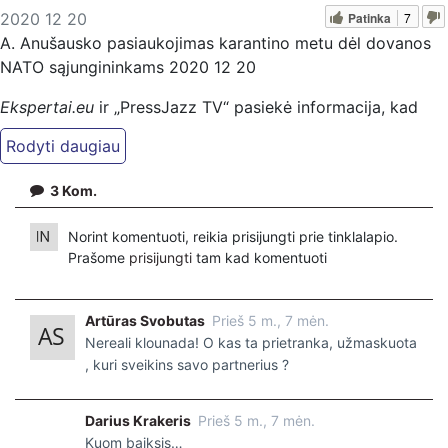
Patinka
7
2020 12 20
A. Anušausko pasiaukojimas karantino metu dėl dovanos
NATO sąjungininkams 2020 12 20
Ekspertai.eu
ir „PressJazz TV“ pasiekė informacija, kad
naujasis Krašto apsaugos ministras Arvydas Anušauskas,
siekdamas NATO sąjungininkams padaryti išskirtinę
Kalėdinę dovaną, esą persistengė – neva dar apšilti
3
Kom.
nespėjęs ministras nurodė LR kariuomenės vadui surinkti
kariuomenės orkestro muzikantus ir įrašyti muzikinį kūrinį.
Norint komentuoti, reikia prisijungti prie tinklalapio.
Prašome
prisijungti
tam kad komentuoti
Ši infomacija iš karto pasirodė įtartina – argi griežto
karantino metu, kada visi trys Lietuvos prezidentai
vieningai prašo tautos „SUSTOKIME!“, kas nors gali
Artūras Svobutas
Prieš 5 m., 7 mėn.
organizuoti masinį renginį tik tam, kad rizikuojant žmonių
Nereali klounada! O kas ta prietranka, užmaskuota
sveikata, būtų galima padaryti vieno kūrinio įrašą?
, kuri sveikins savo partnerius ?
Tačiau jei informacija yra, ir ji susijusii A. Anušausku, ją
Darius Krakeris
Prieš 5 m., 7 mėn.
būtina tikrinti.
Kuom baiksis…