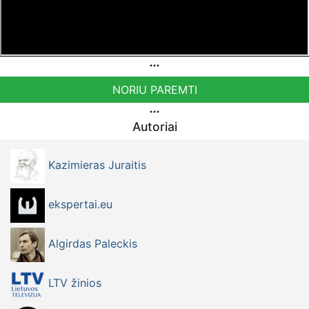
NORIU PAREMTI
Autoriai
Kazimieras Juraitis
ekspertai.eu
Algirdas Paleckis
LTV žinios