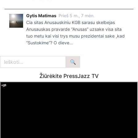
Patikrinus netikėtai paaiškėjo, kad visa tai tiesa – šaltiniai
nemelavo.
Gytis Matimas
Prieš 5 m., 7 mėn.
Cia sitas Anusauskiniu KGB sarasu skelbejas
Dar blogiau – atsikleidė, kad kariuomenės muzikantai buvo
Anusauskas pravarde “Anusas” uzsake visa sita
priversti pasidaryti testus nuo koronaviruso.
tuo metu kai visi trys musu prezidentai sake ,kad
“Sustokime”? O dieve…
Tačiau ne PGR testus (!), kurie parodo, ar žmogus testo
atlikimo metu serga virusu ir ar yra potencialus ligos
nešiotojas, o tik greituosius testus, kurių Pasaulio
sveikatos organizacijos (PSO) nerekomenduojama naudoti
koronaviruso infekcijai diagnozuoti (plačiau apie šiuos
Žiūrėkite PressJazz TV
testus galite rasti Sveikatos apsagos ministerijos
internetinėje svetainėje
ČIA
).
Jūsų dėmesiui, nedidelė mini muilo opera, apie visą šią
labai neskanią istoriją, kurią užfiksavę asmenys buvo
pavadinti provokatoriais. Malonaus žiūrėjimo.