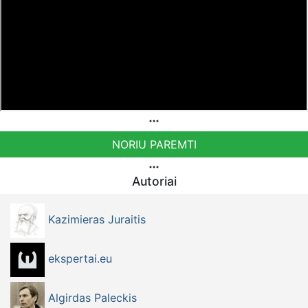
Bankiniu pavedimu - Gavėjas - Kazimieras Juraitis, IBAN
Sąskaita - BE92 9741 1390 8123
Bankas MONESE, SWIFT (BIC) kodas PESOBEB1
NORIU PAREMTI
Autoriai
Kazimieras Juraitis
ekspertai.eu
Algirdas Paleckis