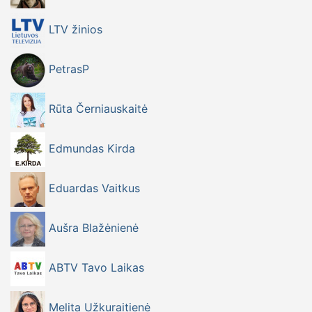
LTV žinios
PetrasP
Rūta Černiauskaitė
Edmundas Kirda
Eduardas Vaitkus
Aušra Blažėnienė
ABTV Tavo Laikas
Melita Užkuraitienė