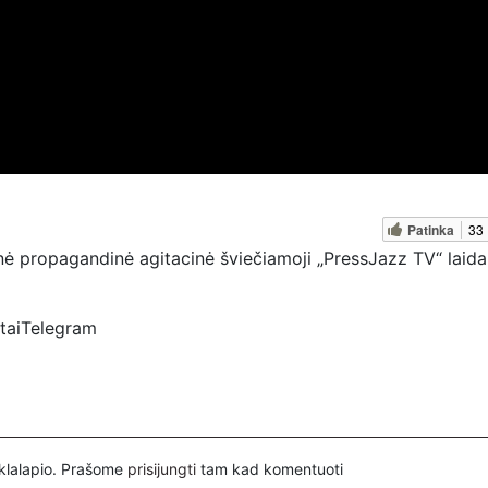
Patinka
33
 propagandinė agitacinė šviečiamoji „PressJazz TV“ laida 
rtaiTelegram
ztv
spertai
inklalapio. Prašome
prisijungti
tam kad komentuoti