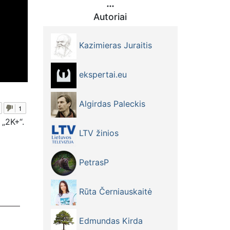
Autoriai
Kazimieras Juraitis
ekspertai.eu
Algirdas Paleckis
1
„2K+“.
LTV žinios
PetrasP
Rūta Černiauskaitė
Edmundas Kirda