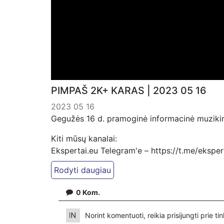
PIMPAŠ 2K+ KARAS | 2023 05 16
2023 05 16
Gegužės 16 d. pramoginė informacinė muzikinė
Kiti mūsų kanalai:
Ekspertai.eu Telegram'e – https://t.me/ekspe
PressJazz TV Telegram: https://t.me/pressjaz
Dailymotion: https://www.dailymotion.com/ek
0
Kom.
https://www.pressjazz.tv
https://www.ekspertai.eu
Norint komentuoti, reikia prisijungti prie t