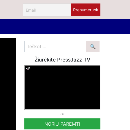
Žiūrėkite PressJazz TV
NORIU PAREMTI