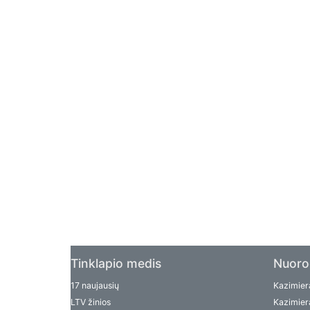
Tinklapio medis
Nuoro
17 naujausių
Kazimiera
LTV žinios
Kazimiera