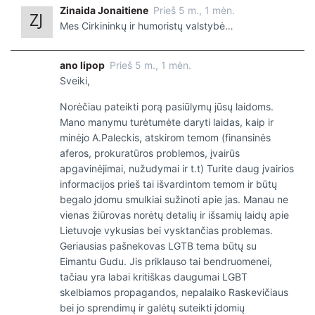
Zinaida Jonaitiene
Prieš 5 m., 1 mėn.
Mes Cirkininkų ir humoristų valstybė…
ano lipop
Prieš 5 m., 1 mėn.
Sveiki,
Norėčiau pateikti porą pasiūlymų jūsų laidoms.
Mano manymu turėtumėte daryti laidas, kaip ir
minėjo A.Paleckis, atskirom temom (finansinės
aferos, prokuratūros problemos, įvairūs
apgavinėjimai, nužudymai ir t.t) Turite daug įvairios
informacijos prieš tai išvardintom temom ir būtų
begalo įdomu smulkiai sužinoti apie jas. Manau ne
vienas žiūrovas norėtų detalių ir išsamių laidų apie
Lietuvoje vykusias bei vysktančias problemas.
Geriausias pašnekovas LGTB tema būtų su
Eimantu Gudu. Jis priklauso tai bendruomenei,
tačiau yra labai kritiškas daugumai LGBT
skelbiamos propagandos, nepalaiko Raskevičiaus
bei jo sprendimų ir galėtų suteikti įdomių