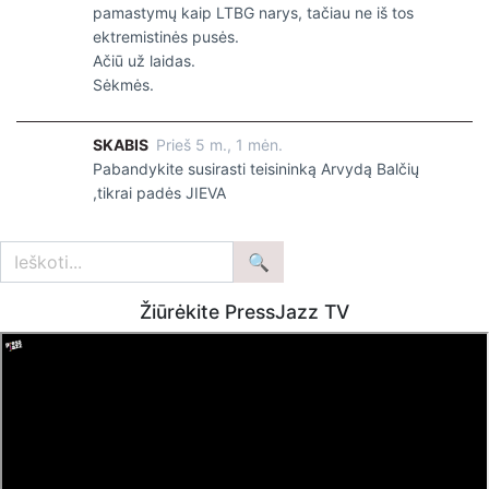
pamastymų kaip LTBG narys, tačiau ne iš tos
ektremistinės pusės.
Ačiū už laidas.
Sėkmės.
SKABIS
Prieš 5 m., 1 mėn.
Pabandykite susirasti teisininką Arvydą Balčių
,tikrai padės JIEVA
Žiūrėkite PressJazz TV