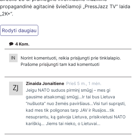
propagandinė agitacinė šviečiamoji „PressJazz TV“ laida
„2K+“.
4
Kom.
Norint komentuoti, reikia prisijungti prie tinklalapio.
Prašome
prisijungti
tam kad komentuoti
Zinaida Jonaitiene
Prieš 5 m., 1 mėn.
Jeigu NATO suduos pirminį smūgį – mes gi
gausime atsakomąjį smūgį…Ir tai bus Lietuva
“nušluota” nuo žemės paviršiaus…Visi turi suprąsti,
kad mes tik poligonas tarp JAV ir Rusijos…tik
nesuprantu, ką galvoja Lietuva, prisikvietusi NATO
kariškių… Jiems tai nieko, o Lietuvai…