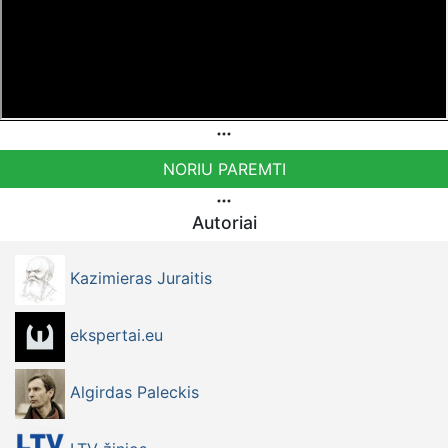
NORIU PAREMTI
Autoriai
Kazimieras Juraitis
ekspertai.eu
Algirdas Paleckis