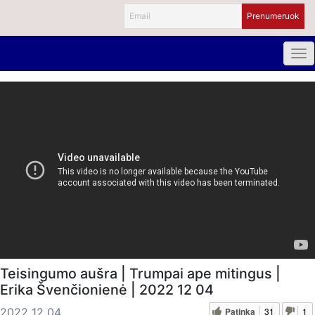
Teisingumo aušra | Trumpai ape mitingus |
Erika Švenčionienė | 2022 12 04
Patinka
31
1
2022 12 04