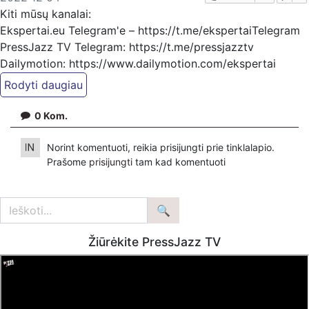
Kiti mūsų kanalai:
Ekspertai.eu Telegram'e – https://t.me/ekspertaiTelegram
PressJazz TV Telegram: https://t.me/pressjazztv
Dailymotion: https://www.dailymotion.com/ekspertai
https://www.pressjazz.tv
https://www.ekspertai.eu
0
Kom.
Mūsų veikla galima tik dėka skaitytojų ir žiūrovų, mus
Norint komentuoti, reikia prisijungti prie tinklalapio.
paremti galima šiais būdais:
Prašome
prisijungti
tam kad komentuoti
VšĮ „Ekspertai.eu“ bankiniu pavedinimu galite pervesti į
atsiskaitomąją sąskaitą Nr. LT934010051004217931, kuri
yra banke Luminor
arba per PayPal paspaudę šią nuorodą –
https://www.paypal.com/paypalme/Ekspertaieu?
Žiūrėkite PressJazz TV
locale.x=en_US
Patreon platformoje patreon.com/KazimierasJuraitis
Tiesiogiai pervedant per PayPal paypal.me/PressJazzTV
Bankiniu pavedimu - Gavėjas - Dmitrij Glazkov, IBAN