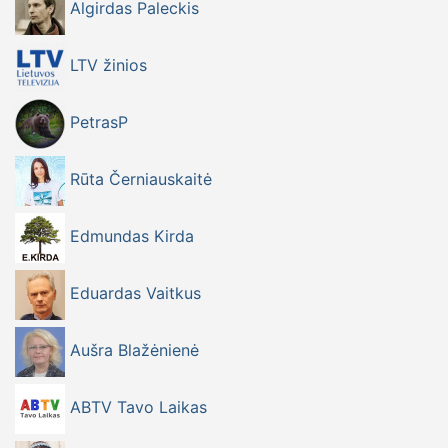
Algirdas Paleckis
LTV žinios
PetrasP
Rūta Černiauskaitė
Edmundas Kirda
Eduardas Vaitkus
Aušra Blažėnienė
ABTV Tavo Laikas