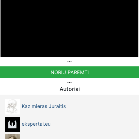
Sąskaita - BE38 9741 1391 3072
Bankas MONESE, SWIFT (BIC) kodas PESOBEB1
Norintys paremti Visuomeninį Judėjimą TEISINGUMO
AUŠRA kviečiami pervesti į šią sąskaitą
LT883500010014525654 - Gavėjas: VšĮ Visuomeninių
Projektų Centras.
NORIU PAREMTI
Autoriai
Kazimieras Juraitis
ekspertai.eu