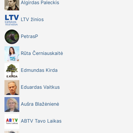
Algirdas Paleckis
LTV žinios
PetrasP
Rūta Černiauskaitė
Edmundas Kirda
Eduardas Vaitkus
Aušra Blažėnienė
ABTV Tavo Laikas