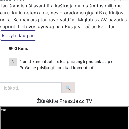
Jau šiandien ši avantiūra kaštuoja mums šimtus milijonų
eurų, kurių netenkame, nes praradome gigantišką Kinijos
rinką. Ką mainais į tai gavo valdžia. Miglotus JAV pažadus
stiprinti Lietuvos gynybą nuo Rusijos. Tačiau kaip tai
susiję? Ar tai išvis susiję? Ir kodėl valdžia netaiso aiškios
klaidos?
0
Kom.
Jei manote, kad mūsų darbas Jums reikalingas, kviečiame
paremti: Patreon platformoje
Norint komentuoti, reikia prisijungti prie tinklalapio.
patreon.com/KazimierasJuraitis; Tiesiogiai pervedant per
Prašome
prisijungti
tam kad komentuoti
PayPal paypal.me/PressJazzTV; Bankiniu pavedimu - VŠĮ
"Kaisakas", LT477300010078090515 Paskirtyje nurodant
''Auka''.
Žiūrėkite PressJazz TV