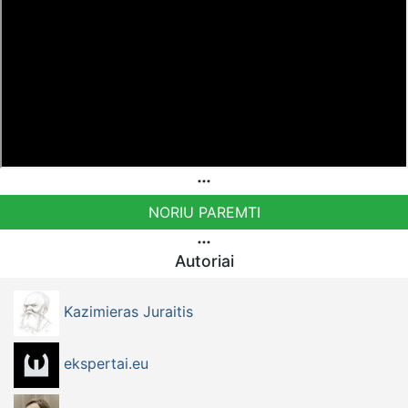
NORIU PAREMTI
Autoriai
Kazimieras Juraitis
ekspertai.eu