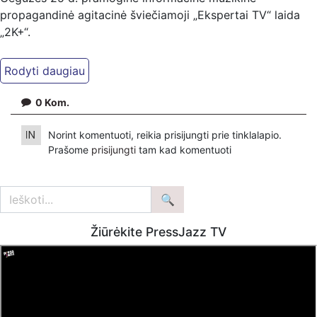
propagandinė agitacinė šviečiamoji „Ekspertai TV“ laida
„2K+“.
Kiti mūsų kanalai:
Ekspertai.eu Telegram'e – https://t.me/ekspertaiTelegram
Dailymotion: https://www.dailymotion.com/ekspertai
0
Kom.
https://www.ekspertai.eu
Norint komentuoti, reikia prisijungti prie tinklalapio.
Mūsų veikla galima tik dėka skaitytojų ir žiūrovų, mus
Prašome
prisijungti
tam kad komentuoti
paremti galima šiais būdais:
VšĮ „Ekspertai.eu“ per PayPal paspaudę šią nuorodą –
https://www.paypal.com/paypalme/Ekspertaieu?
locale.x=en_US
Žiūrėkite PressJazz TV