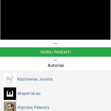
NORIU PAREMTI
Autoriai
Kazimieras Juraitis
ekspertai.eu
Algirdas Paleckis