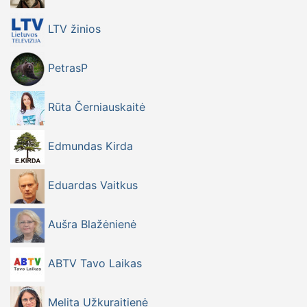
LTV žinios
PetrasP
Rūta Černiauskaitė
Edmundas Kirda
Eduardas Vaitkus
Aušra Blažėnienė
ABTV Tavo Laikas
Melita Užkuraitienė