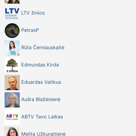
LTV žinios
PetrasP
Rūta Černiauskaitė
Edmundas Kirda
Eduardas Vaitkus
Aušra Blažėnienė
ABTV Tavo Laikas
Melita Užkuraitienė