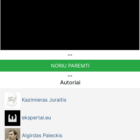
NORIU PAREMTI
Autoriai
Kazimieras Juraitis
ekspertai.eu
Algirdas Paleckis