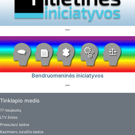
Bendruomeninės iniciatyvos
Tinklapio medis
17 naujausių
LTV žinios
PressJazz laidos
Kazimiero Juraičio laidos