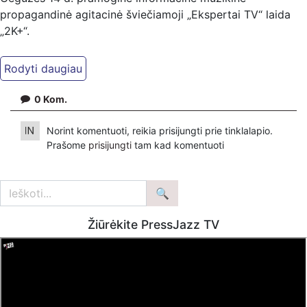
propagandinė agitacinė šviečiamoji „Ekspertai TV“ laida
„2K+“.
Kiti mūsų kanalai:
Ekspertai.eu Telegram'e – https://t.me/ekspertaiTelegram
Dailymotion: https://www.dailymotion.com/ekspertai
0
Kom.
https://www.ekspertai.eu
Norint komentuoti, reikia prisijungti prie tinklalapio.
Mūsų veikla galima tik dėka skaitytojų ir žiūrovų, mus
Prašome
prisijungti
tam kad komentuoti
paremti galima šiais būdais:
VšĮ „Ekspertai.eu“ per PayPal paspaudę šią nuorodą –
https://www.paypal.com/paypalme/Ekspertaieu?
locale.x=en_US
Žiūrėkite PressJazz TV