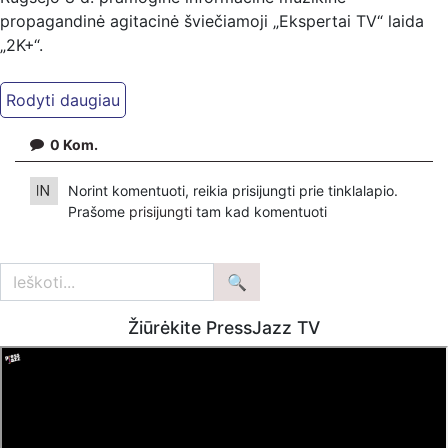
propagandinė agitacinė šviečiamoji „Ekspertai TV“ laida
„2K+“.
Kiti mūsų kanalai:
Ekspertai.eu Telegram'e – https://t.me/ekspertaiTelegram
Dailymotion: https://www.dailymotion.com/ekspertai
0
Kom.
https://www.ekspertai.eu
Norint komentuoti, reikia prisijungti prie tinklalapio.
Mūsų veikla galima tik dėka skaitytojų ir žiūrovų, mus
Prašome
prisijungti
tam kad komentuoti
paremti galima šiais būdais:
VšĮ „Ekspertai.eu“ per PayPal paspaudę šią nuorodą –
https://www.paypal.com/paypalme/Ekspertaieu?
locale.x=en_US
Žiūrėkite PressJazz TV