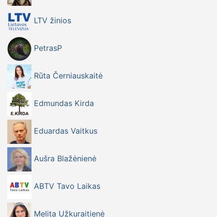
LTV žinios
PetrasP
Rūta Černiauskaitė
Edmundas Kirda
Eduardas Vaitkus
Aušra Blažėnienė
ABTV Tavo Laikas
Melita Užkuraitienė