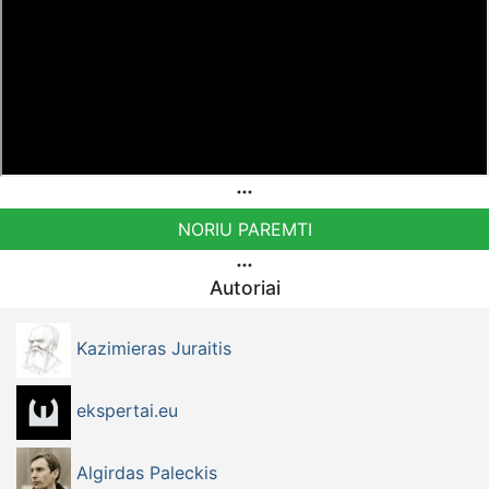
NORIU PAREMTI
Autoriai
Kazimieras Juraitis
ekspertai.eu
Algirdas Paleckis