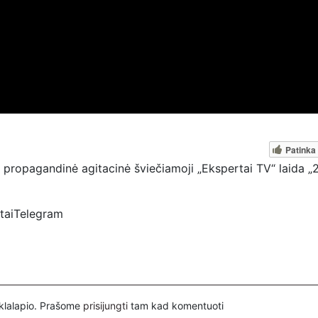
Patinka
propagandinė agitacinė šviečiamoji „Ekspertai TV“ laida „2
rtaiTelegram
spertai
ovų, mus paremti galima šiais būdais:
nuorodą – https://www.paypal.com/paypalme/Ekspertaieu?
inklalapio. Prašome
prisijungti
tam kad komentuoti