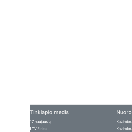
Tinklapio medis
Nuoro
17 naujausių
Kazimiera
LTV žinios
Kazimiera