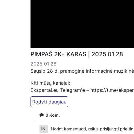
PIMPAŠ 2K+ KARAS | 2025 01 28
2025 01 28
Sausio 28 d. pramoginė informacinė muzikinė 
Kiti mūsų kanalai:
Ekspertai.eu Telegram'e – https://t.me/ekspe
Dailymotion: https://www.dailymotion.com/ek
https://www.ekspertai.eu
0
Kom.
Mūsų veikla galima tik dėka skaitytojų ir žiūr
VšĮ „Ekspertai.eu“ per PayPal paspaudę šią 
Norint komentuoti, reikia prisijungti prie t