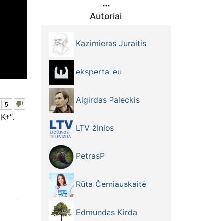
Autoriai
Kazimieras Juraitis
ekspertai.eu
Algirdas Paleckis
5
K+“.
LTV žinios
PetrasP
Rūta Černiauskaitė
Edmundas Kirda