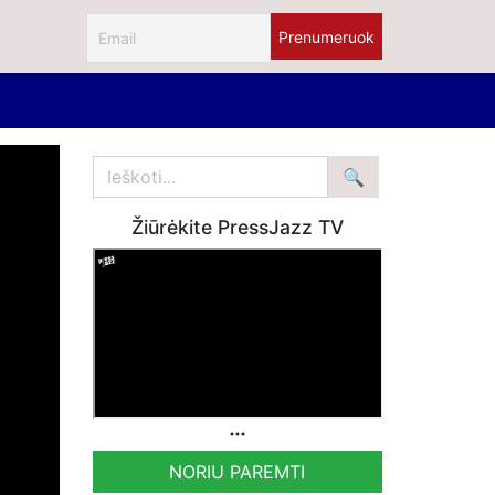
Žiūrėkite PressJazz TV
NORIU PAREMTI