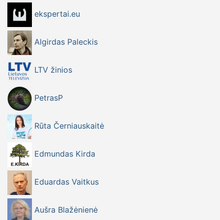
ekspertai.eu
Algirdas Paleckis
LTV žinios
PetrasP
Rūta Černiauskaitė
Edmundas Kirda
Eduardas Vaitkus
Aušra Blažėnienė