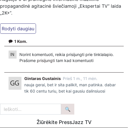
propagandinė agitacinė šviečiamoji „Ekspertai TV“ laida
„2K+“.
Kiti mūsų kanalai:
Ekspertai.eu Telegram'e – https://t.me/ekspertaiTelegram
Dailymotion: https://www.dailymotion.com/ekspertai
1
Kom.
https://www.ekspertai.eu
Norint komentuoti, reikia prisijungti prie tinklalapio.
Mūsų veikla galima tik dėka skaitytojų ir žiūrovų, mus
Prašome
prisijungti
tam kad komentuoti
paremti galima šiais būdais:
VšĮ „Ekspertai.eu“ per PayPal paspaudę šią nuorodą –
Gintaras Gustainis
Prieš 1 m., 11 mėn.
https://www.paypal.com/paypalme/Ekspertaieu?
nauja gerai, bet ir sita palikit, man patinka. dabar
locale.x=en_US
tik 60 centu turiu, bet kai gausiu dalinsiuosi
Žiūrėkite PressJazz TV