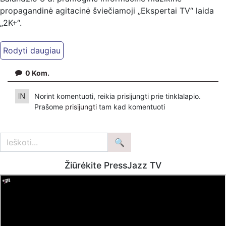
propagandinė agitacinė šviečiamoji „Ekspertai TV“ laida
„2K+“.
Kiti mūsų kanalai:
Ekspertai.eu Telegram'e – https://t.me/ekspertaiTelegram
Dailymotion: https://www.dailymotion.com/ekspertai
0
Kom.
https://www.ekspertai.eu
Norint komentuoti, reikia prisijungti prie tinklalapio.
Mūsų veikla galima tik dėka skaitytojų ir žiūrovų, mus
Prašome
prisijungti
tam kad komentuoti
paremti galima šiais būdais:
VšĮ „Ekspertai.eu“ per PayPal paspaudę šią nuorodą –
https://www.paypal.com/paypalme/Ekspertaieu?
locale.x=en_US
Žiūrėkite PressJazz TV