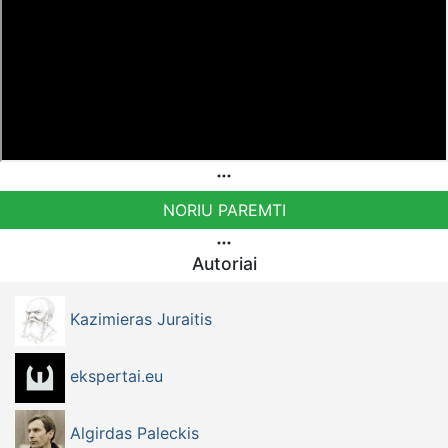
NORIU PAREMTI
Autoriai
Kazimieras Juraitis
ekspertai.eu
Algirdas Paleckis