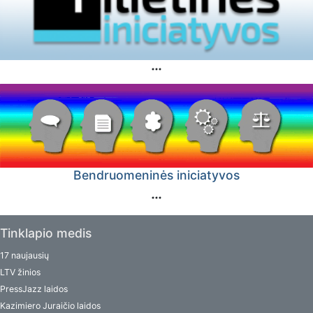
Bendruomeninės iniciatyvos
Tinklapio medis
17 naujausių
LTV žinios
PressJazz laidos
Kazimiero Juraičio laidos