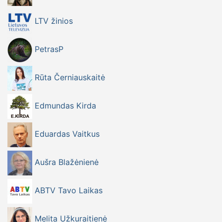
LTV žinios
PetrasP
Rūta Černiauskaitė
Edmundas Kirda
Eduardas Vaitkus
Aušra Blažėnienė
ABTV Tavo Laikas
Melita Užkuraitienė