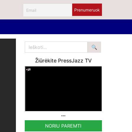
Žiūrėkite PressJazz TV
NORIU PAREMTI