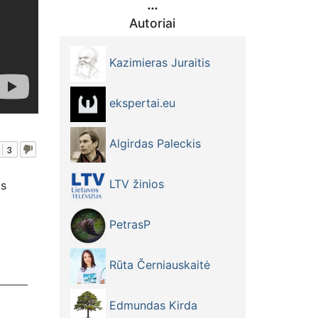
Autoriai
Kazimieras Juraitis
ekspertai.eu
Algirdas Paleckis
3
LTV žinios
us
PetrasP
dimu -
Rūta Černiauskaitė
Edmundas Kirda