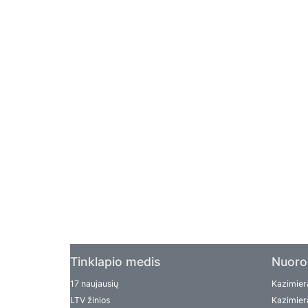
Tinklapio medis
Nuoro
17 naujausių
Kazimiera
LTV žinios
Kazimiera