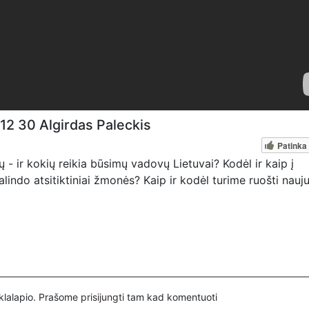
 12 30 Algirdas Paleckis
Patinka
 - ir kokių reikia būsimų vadovų Lietuvai? Kodėl ir kaip į
indo atsitiktiniai žmonės? Kaip ir kodėl turime ruošti nauj
s, kviečiame paremti: Patreon platformoje
pervedant per PayPal paypal.me/PressJazzTV; Bankiniu pave
yje nurodant ''Auka''.
inklalapio. Prašome
prisijungti
tam kad komentuoti