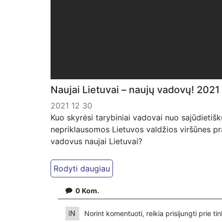
Naujai Lietuvai – naujų vadovų! 2021
2021 12 30
Kuo skyrėsi tarybiniai vadovai nuo sajūdietiškų
nepriklausomos Lietuvos valdžios viršūnes pral
vadovus naujai Lietuvai?
Jei manote, kad mūsų darbas Jums reikalinga
patreon.com/KazimierasJuraitis; Tiesiogiai 
VŠĮ "Kaisakas", LT477300010078090515 Paskirt
0
Kom.
Norint komentuoti, reikia prisijungti prie t