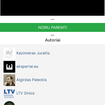
NORIU PAREMTI
Autoriai
Kazimieras Juraitis
ekspertai.eu
Algirdas Paleckis
LTV žinios