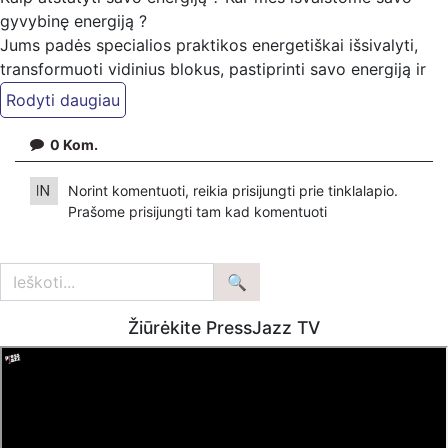
gyvybinę energiją ?
Jums padės specialios praktikos energetiškai išsivalyti,
transformuoti vidinius blokus, pastiprinti savo energiją ir
sveikatą.
Seminarai online:
0
Kom.
Gimimo transformacija:
https://www.dvasinistiesinimas.lt/gimimo-transformacija
Norint komentuoti, reikia prisijungti prie tinklalapio.
Čakrų valymas ir balansavimas:
Prašome
prisijungti
tam kad komentuoti
https://www.dvasinistiesinimas.lt/cakru-balansavimas
Antistress puikios sveikatos programa:
https://www.holistinesveikata.lt/mokymai​
www.dvasinistiesinimas.lt
Žiūrėkite PressJazz TV
Instagram https://www.instagram.com/ruta_healing/​
Facebook https://www.facebook.com/rutahealingcentre