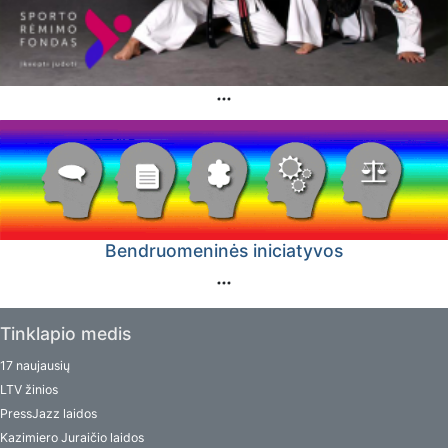
Bendruomeninės iniciatyvos
Tinklapio medis
17 naujausių
LTV žinios
PressJazz laidos
Kazimiero Juraičio laidos