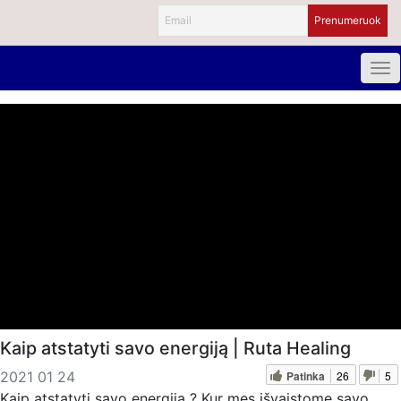
Kaip atstatyti savo energiją | Ruta Healing
Patinka
26
5
2021 01 24
Kaip atstatyti savo energiją ? Kur mes išvaistome savo