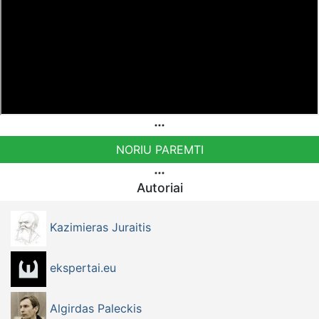
NORIU PAREMTI
Autoriai
Kazimieras Juraitis
ekspertai.eu
Algirdas Paleckis