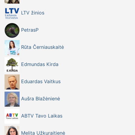
LTV žinios
PetrasP
Rūta Černiauskaitė
Edmundas Kirda
Eduardas Vaitkus
Aušra Blažėnienė
ABTV Tavo Laikas
Melita Užkuraitienė