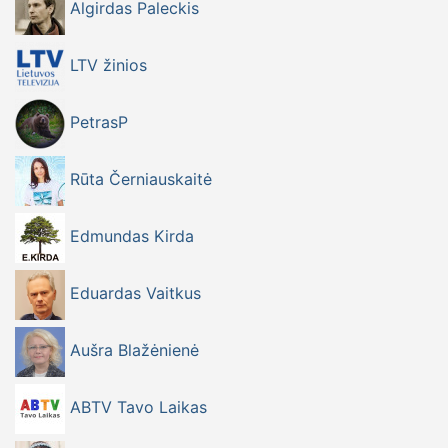
Algirdas Paleckis
LTV žinios
PetrasP
Rūta Černiauskaitė
Edmundas Kirda
Eduardas Vaitkus
Aušra Blažėnienė
ABTV Tavo Laikas