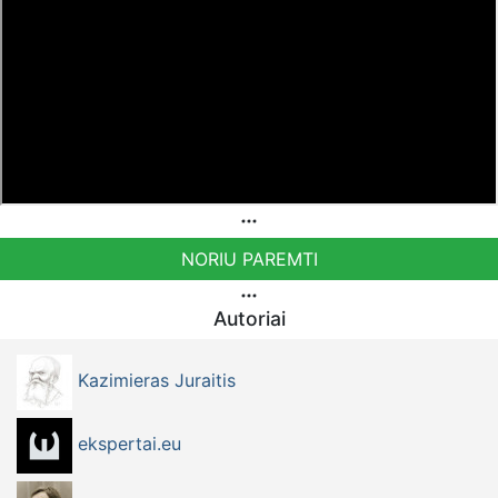
NORIU PAREMTI
Autoriai
Kazimieras Juraitis
ekspertai.eu