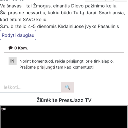
Vaišnavas - tai Žmogus, einantis Dievo pažinimo keliu.
Šia prasme nesvarbu, kokiu būdu Tu tą darai. Svarbiausia,
kad eitum SAVO keliu.
Š.m. birželio 4-5 dienomis Kėdainiuose įvyks Pasaulinis
Suverenų Kongresas ( I - oji sesija).
Atsitiktinių asmenų jame nebus. Jei manote, kad mūsų
0
Kom.
darbas Jums reikalingas, kviečiame paremti: Patreon
platformoje patreon.com/KazimierasJuraitis; Tiesiogiai
Norint komentuoti, reikia prisijungti prie tinklalapio.
pervedant per PayPal paypal.me/PressJazzTV; Bankiniu
Prašome
prisijungti
tam kad komentuoti
pavedimu - VŠĮ "Kaisakas", LT477300010078090515
Paskirtyje nurodant ''Auka''.
Žiūrėkite PressJazz TV