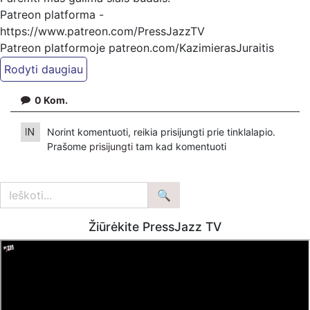
Patreon platforma -
https://www.patreon.com/PressJazzTV
Patreon platformoje patreon.com/KazimierasJuraitis
Tiesiogiai pervedant per PayPal paypal.me/PressJazzTV
Bankiniu pavedimu - Gavėjas - Kazimieras Juraitis,
0
Kom.
IBAN Sąskaita - BE92 9741 1390 8123
Bankas MONESE, SWIFT (BIC) kodas PESOBEB1
Norint komentuoti, reikia prisijungti prie tinklalapio.
Prašome
prisijungti
tam kad komentuoti
Žiūrėkite PressJazz TV