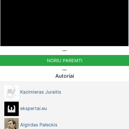
NORIU PAREMTI
Autoriai
Kazimieras Juraitis
ekspertai.eu
Algirdas Paleckis