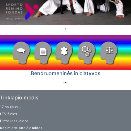
Bendruomeninės iniciatyvos
Tinklapio medis
17 naujausių
LTV žinios
PressJazz laidos
Kazimiero Juraičio laidos