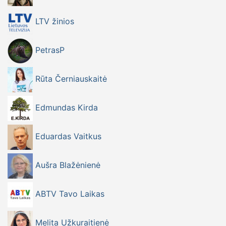
LTV žinios
PetrasP
Rūta Černiauskaitė
Edmundas Kirda
Eduardas Vaitkus
Aušra Blažėnienė
ABTV Tavo Laikas
Melita Užkuraitienė