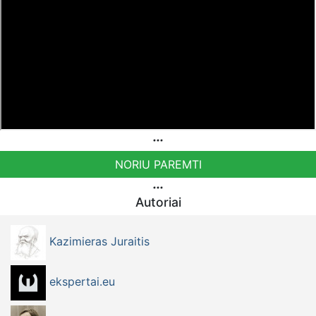
NORIU PAREMTI
Autoriai
Kazimieras Juraitis
ekspertai.eu