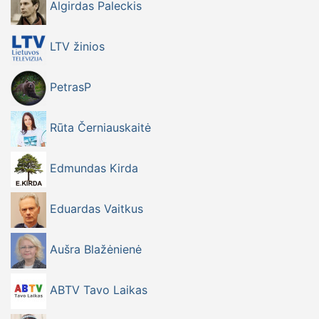
Algirdas Paleckis
LTV žinios
PetrasP
Rūta Černiauskaitė
Edmundas Kirda
Eduardas Vaitkus
Aušra Blažėnienė
ABTV Tavo Laikas