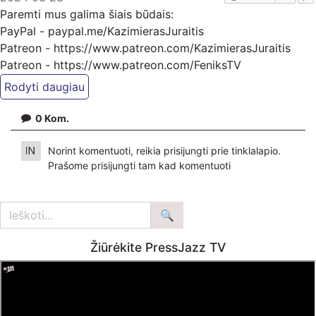
Paremti mus galima šiais būdais:
PayPal - paypal.me/KazimierasJuraitis
Patreon - https://www.patreon.com/KazimierasJuraitis
Patreon - https://www.patreon.com/FeniksTV
Bankiniu pavedimu - Gavėjas - Kazimieras Juraitis,
IBAN Sąskaita - BE92 9741 1390 8123
0
Kom.
Bankas MONESE, SWIFT (BIC) kodas PESOBEB1
Norint komentuoti, reikia prisijungti prie tinklalapio.
Prašome
prisijungti
tam kad komentuoti
Žiūrėkite PressJazz TV