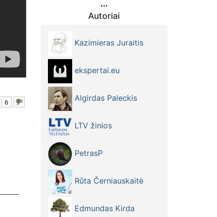
Autoriai
Kazimieras Juraitis
ekspertai.eu
Algirdas Paleckis
6
LTV žinios
PetrasP
Rūta Černiauskaitė
dimu -
Edmundas Kirda