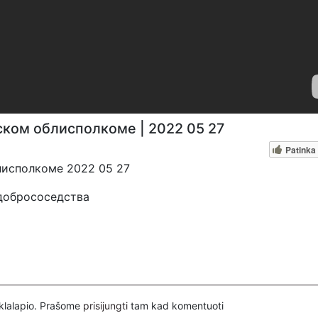
ком облисполкоме | 2022 05 27
Patinka
лисполкоме 2022 05 27
добрососедства
талист
s, kviečiame paremti: Patreon platfomoje
pervedant per PayPal paypal.me/PressJazzTV; Bankiniu pave
tyje nurodant ''Auka''
inklalapio. Prašome
prisijungti
tam kad komentuoti