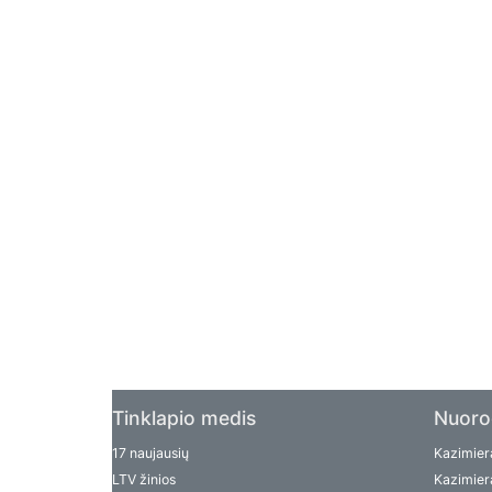
Tinklapio medis
Nuoro
17 naujausių
Kazimiera
LTV žinios
Kazimiera