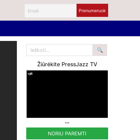
Žiūrėkite PressJazz TV
NORIU PAREMTI