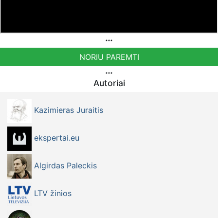
NORIU PAREMTI
Autoriai
Kazimieras Juraitis
ekspertai.eu
Algirdas Paleckis
LTV žinios