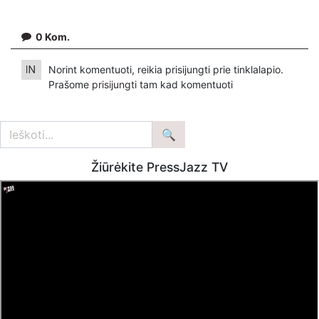
0
Kom.
Norint komentuoti, reikia prisijungti prie tinklalapio.
Prašome
prisijungti
tam kad komentuoti
Žiūrėkite PressJazz TV