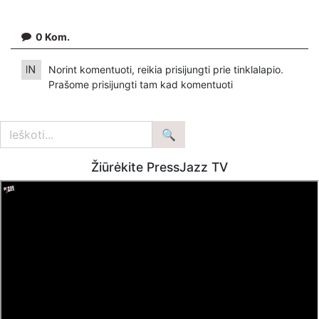
0
Kom.
Norint komentuoti, reikia prisijungti prie tinklalapio.
Prašome
prisijungti
tam kad komentuoti
Žiūrėkite PressJazz TV