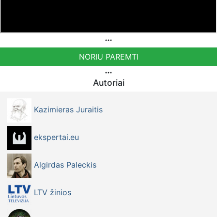
NORIU PAREMTI
Autoriai
Kazimieras Juraitis
ekspertai.eu
Algirdas Paleckis
LTV žinios