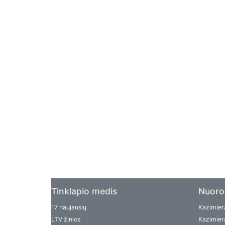
Tinklapio medis
Nuoro
17 naujausių
Kazimiera
LTV žinios
Kazimiera