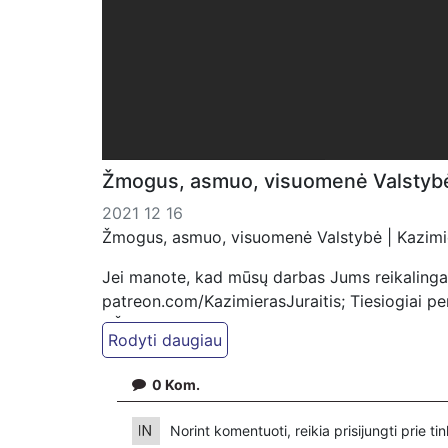
Žmogus, asmuo, visuomenė Valstybė |
2021 12 16
Žmogus, asmuo, visuomenė Valstybė | Kazimier
Jei manote, kad mūsų darbas Jums reikalinga
patreon.com/KazimierasJuraitis; Tiesiogiai 
VŠĮ "Kaisakas", LT477300010078090515 Paskirt
0
Kom.
Norint komentuoti, reikia prisijungti prie t