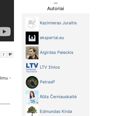
Autoriai
Kazimieras Juraitis
ekspertai.eu
Algirdas Paleckis
7
LTV žinios
dimu -
PetrasP
Rūta Černiauskaitė
Edmundas Kirda