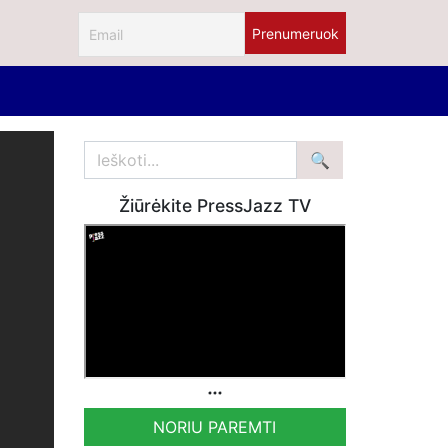
Žiūrėkite PressJazz TV
NORIU PAREMTI