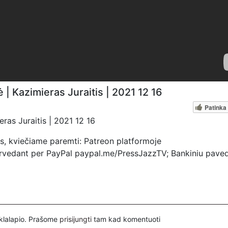
 Kazimieras Juraitis | 2021 12 16
Patinka
as Juraitis | 2021 12 16
s, kviečiame paremti: Patreon platformoje
pervedant per PayPal paypal.me/PressJazzTV; Bankiniu pave
yje nurodant ''Auka''.
inklalapio. Prašome
prisijungti
tam kad komentuoti