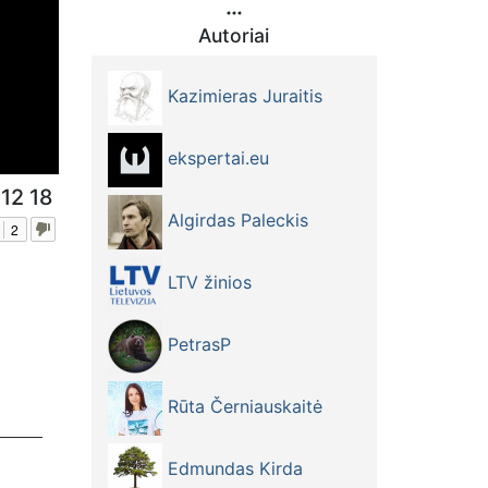
Autoriai
Kazimieras Juraitis
ekspertai.eu
 12 18
Algirdas Paleckis
2
LTV žinios
PetrasP
Rūta Černiauskaitė
Edmundas Kirda