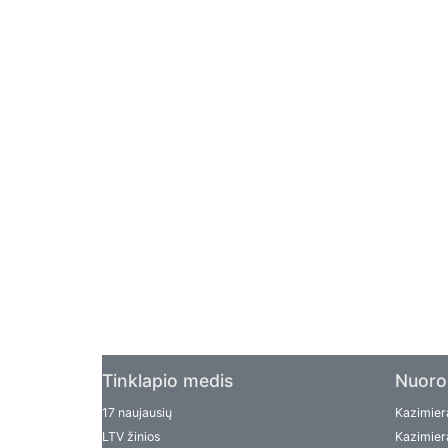
Tinklapio medis
Nuoro
17 naujausių
Kazimiera
LTV žinios
Kazimiera