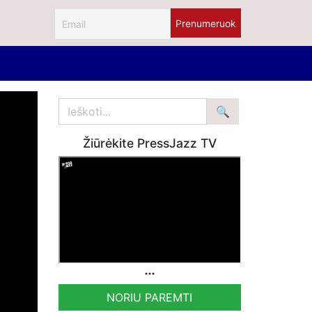
Žiūrėkite PressJazz TV
NORIU PAREMTI