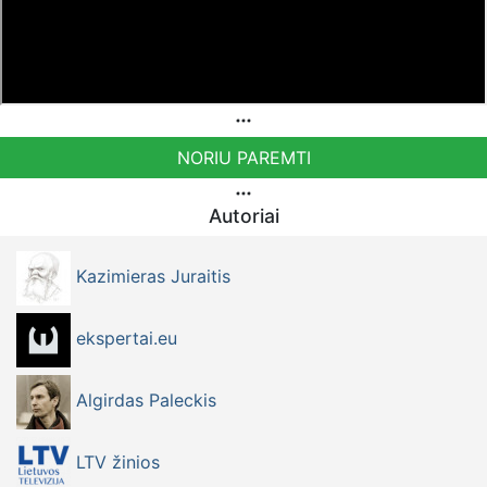
NORIU PAREMTI
Autoriai
Kazimieras Juraitis
ekspertai.eu
Algirdas Paleckis
LTV žinios