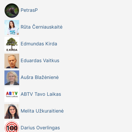
PetrasP
Rūta Černiauskaitė
Edmundas Kirda
Eduardas Vaitkus
Aušra Blažėnienė
ABTV Tavo Laikas
Melita Užkuraitienė
Darius Overlingas