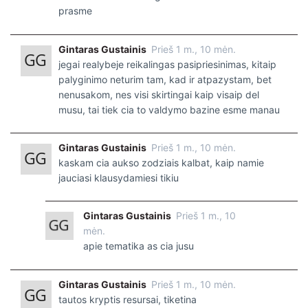
prasme
Gintaras Gustainis
Prieš 1 m., 10 mėn.
jegai realybeje reikalingas pasipriesinimas, kitaip
palyginimo neturim tam, kad ir atpazystam, bet
nenusakom, nes visi skirtingai kaip visaip del
musu, tai tiek cia to valdymo bazine esme manau
Gintaras Gustainis
Prieš 1 m., 10 mėn.
kaskam cia aukso zodziais kalbat, kaip namie
jauciasi klausydamiesi tikiu
Gintaras Gustainis
Prieš 1 m., 10
mėn.
apie tematika as cia jusu
Gintaras Gustainis
Prieš 1 m., 10 mėn.
tautos kryptis resursai, tiketina