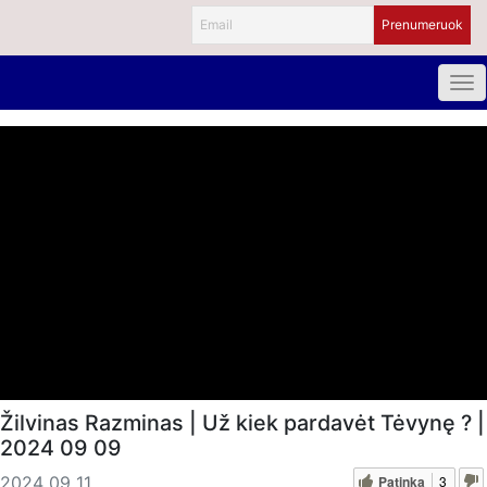
Žilvinas Razminas | Už kiek pardavėt Tėvynę ? |
2024 09 09
Patinka
3
2024 09 11