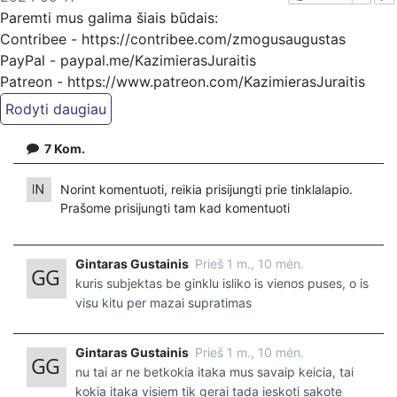
Paremti mus galima šiais būdais:
Contribee - https://contribee.com/zmogusaugustas
PayPal - paypal.me/KazimierasJuraitis
Patreon - https://www.patreon.com/KazimierasJuraitis
Patreon - https://www.patreon.com/FeniksTV
Bankiniu pavedimu - Gavėjas - Kazimieras Juraitis,
7
Kom.
IBAN Sąskaita - BE92 9741 1390 8123
Bankas MONESE, SWIFT (BIC) kodas PESOBEB1
Norint komentuoti, reikia prisijungti prie tinklalapio.
Prašome
prisijungti
tam kad komentuoti
Gintaras Gustainis
Prieš 1 m., 10 mėn.
kuris subjektas be ginklu isliko is vienos puses, o is
visu kitu per mazai supratimas
Gintaras Gustainis
Prieš 1 m., 10 mėn.
nu tai ar ne betkokia itaka mus savaip keicia, tai
kokia itaka visiem tik gerai tada ieskoti sakote