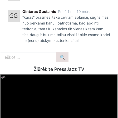
Gintaras Gustainis
Prieš 1 m., 10 mėn.
“karas” prasmes itaka civiliam aplamai, sugrizimas
nuo perkamu kariu i patriotizma, kad apginti
teritorija, tam tik. kantcios tik vienas kitam kam
tiek daug ir bukime toliau visoki kokie esame kodel
ne (noriu) atskymo uztenka zinai
Žiūrėkite PressJazz TV