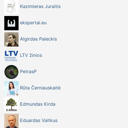
Kazimieras Juraitis
ekspertai.eu
Algirdas Paleckis
LTV žinios
PetrasP
Rūta Černiauskaitė
Edmundas Kirda
Eduardas Vaitkus