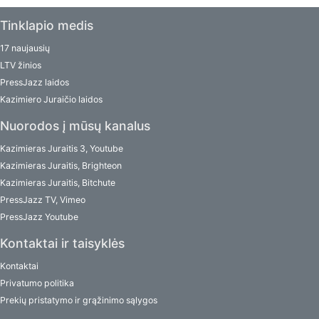
Tinklapio medis
17 naujausių
LTV žinios
PressJazz laidos
Kazimiero Juraičio laidos
Nuorodos į mūsų kanalus
Kazimieras Juraitis 3, Youtube
Kazimieras Juraitis, Brighteon
Kazimieras Juraitis, Bitchute
PressJazz TV, Vimeo
PressJazz Youtube
Kontaktai ir taisyklės
Kontaktai
Privatumo politika
Prekių pristatymo ir grąžinimo sąlygos