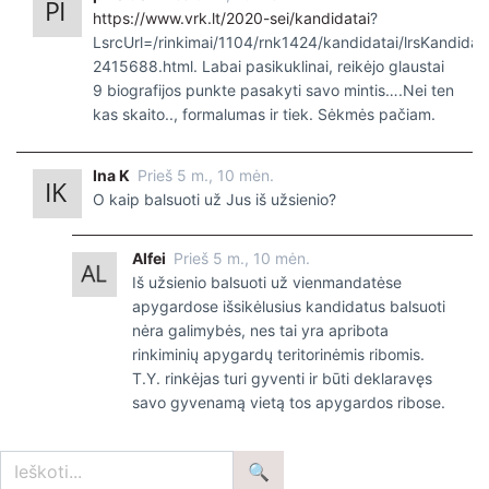
https://www.vrk.lt/2020-sei/kandidatai
?
LsrcUrl=/rinkimai/1104/rnk1424/kandidatai/lrsKandidat
2415688.html. Labai pasikuklinai, reikėjo glaustai
9 biografijos punkte pasakyti savo mintis….Nei ten
kas skaito.., formalumas ir tiek. Sėkmės pačiam.
Ina K
Prieš 5 m., 10 mėn.
O kaip balsuoti už Jus iš užsienio?
Alfei
Prieš 5 m., 10 mėn.
Iš užsienio balsuoti už vienmandatėse
apygardose išsikėlusius kandidatus balsuoti
nėra galimybės, nes tai yra apribota
rinkiminių apygardų teritorinėmis ribomis.
T.Y. rinkėjas turi gyventi ir būti deklaravęs
savo gyvenamą vietą tos apygardos ribose.