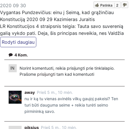
Patinka
2
2020 09 30
Vygantas Pundzevičius: einu į Seimą, kad grąžinčiau
Konstituciją 2020 09 29 Kazimieras Juraitis
LR Konstitucijos 4 straipsnis teigia: Tauta savo suverenią
galią vykdo pati. Deja, šis principas neveikia, nes Valdžia
užkėlė referendumų iniciatyvai reikalingų žmonių skaičių iki
visiškai nerealių "lubų" - 300 000. O tam, kad veiktų
Valdžios atstovavimas Tautai principas - būtina asmeninė
4
Kom.
atsakomybė. Šiems tikslams įgyvendinti, mes ir keliama
savo kandidatą - Vygantą Pundzevičių.
Norint komentuoti, reikia prisijungti prie tinklalapio.
Jei manote, kad mūsų darbas Jums reikalingas, kviečiame
Prašome
prisijungti
tam kad komentuoti
paremti: Patreon platfomoje
patreon.com/KazimierasJuraitis; Tiesiogiai pervedant per
away
Prieš 5 m., 10 mėn.
PayPal paypal.me/PressJazzTV; Bankiniu pavedimu - VŠĮ
nu ir ką tu vienas avinėlis vilkų gaujoj pakeisi? Ten
"Kaisakas", LT477300010078090515 Paskirtyje nurodant
turi būti dauguma seime + reikia turėti seimo
''Auka''
pirmininką savo.
piksius
Prieš 5 m., 10 mėn.