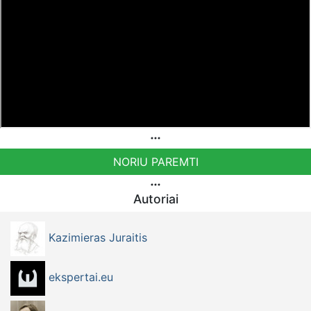
NORIU PAREMTI
Autoriai
Kazimieras Juraitis
ekspertai.eu