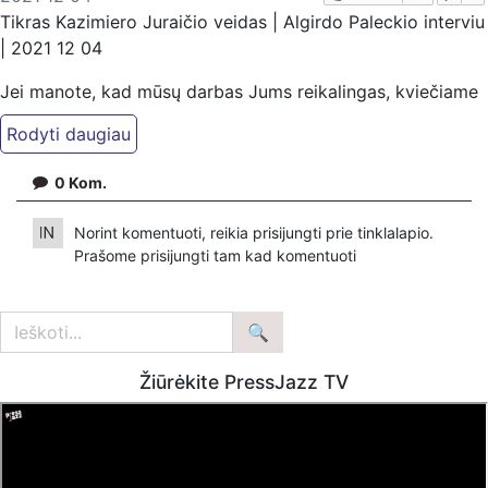
Tikras Kazimiero Juraičio veidas | Algirdo Paleckio interviu
| 2021 12 04
Jei manote, kad mūsų darbas Jums reikalingas, kviečiame
paremti: Patreon platformoje
patreon.com/KazimierasJuraitis; Tiesiogiai pervedant per
PayPal paypal.me/PressJazzTV; Bankiniu pavedimu - VŠĮ
0
Kom.
"Kaisakas", LT477300010078090515 Paskirtyje nurodant
''Auka''.
Norint komentuoti, reikia prisijungti prie tinklalapio.
Prašome
prisijungti
tam kad komentuoti
Žiūrėkite PressJazz TV