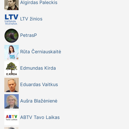
Algirdas Paleckis
LTV žinios
PetrasP
Rūta Černiauskaitė
Edmundas Kirda
Eduardas Vaitkus
Aušra Blažėnienė
ABTV Tavo Laikas