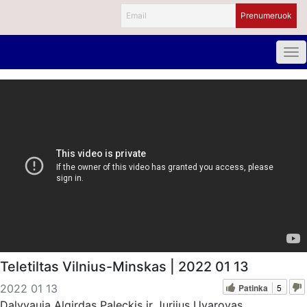
Teletiltas Vilnius-Minskas | 2022 01 13
Patinka
5
2022 01 13
Dalyvauja Algirdas Paleckis ir Jurijus Uvarovas