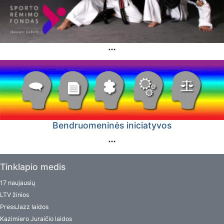
Bendruomeninės iniciatyvos
Tinklapio medis
17 naujausių
LTV žinios
PressJazz laidos
Kazimiero Juraičio laidos