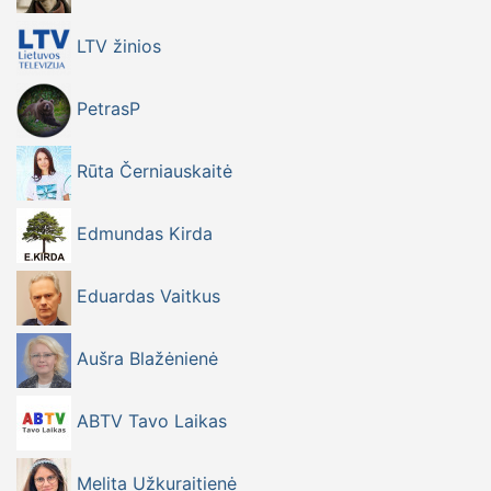
LTV žinios
PetrasP
Rūta Černiauskaitė
Edmundas Kirda
Eduardas Vaitkus
Aušra Blažėnienė
ABTV Tavo Laikas
Melita Užkuraitienė