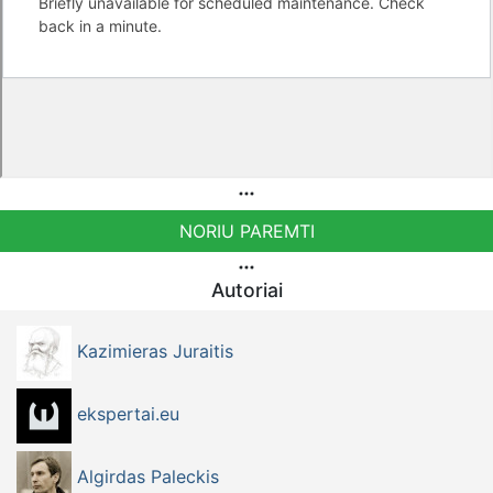
NORIU PAREMTI
Autoriai
Kazimieras Juraitis
ekspertai.eu
Algirdas Paleckis