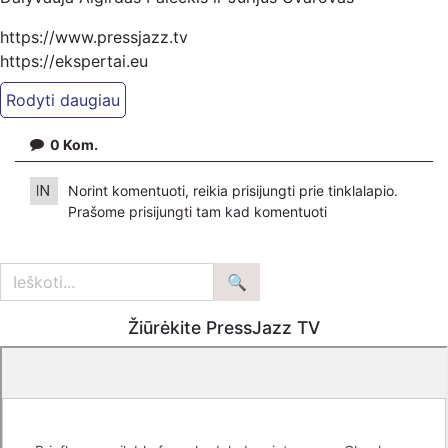
https://www.pressjazz.tv
https://ekspertai.eu
Pradžia
0
Kom.
Norint komentuoti, reikia prisijungti prie tinklalapio.
Prašome
prisijungti
tam kad komentuoti
Žiūrėkite PressJazz TV
https://www.dailymotion.com/ekspertai