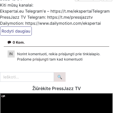
Kiti mūsų kanalai:
Ekspertai.eu Telegram'e – https://t.me/ekspertaiTelegram
PressJazz TV Telegram: https://t.me/pressjazztv
Dailymotion: https://www.dailymotion.com/ekspertai
https://www.pressjazz.tv
https://www.ekspertai.eu
0
Kom.
Mūsų veikla galima tik dėka skaitytojų ir žiūrovų, mus
Norint komentuoti, reikia prisijungti prie tinklalapio.
paremti galima šiais būdais:
Prašome
prisijungti
tam kad komentuoti
VšĮ „Ekspertai.eu“ bankiniu pavedinimu galite pervesti į
atsiskaitomąją sąskaitą Nr. LT934010051004217931, kuri
yra banke Luminor
arba per PayPal paspaudę šią nuorodą –
https://www.paypal.com/paypalme/Ekspertaieu?
Žiūrėkite PressJazz TV
locale.x=en_US
Patreon platformoje patreon.com/KazimierasJuraitis
Tiesiogiai pervedant per PayPal paypal.me/PressJazzTV
Bankiniu pavedimu - Gavėjas - Dmitrij Glazkov, IBAN