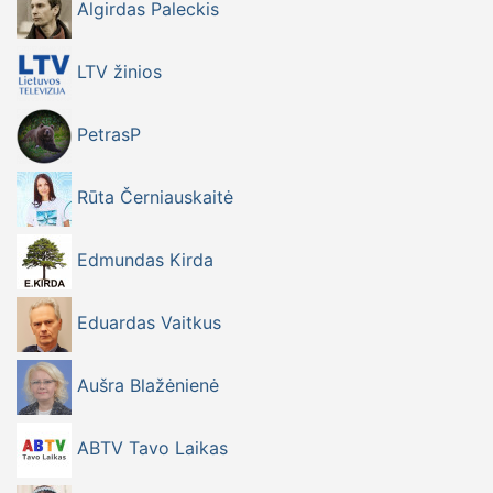
Algirdas Paleckis
LTV žinios
PetrasP
Rūta Černiauskaitė
Edmundas Kirda
Eduardas Vaitkus
Aušra Blažėnienė
ABTV Tavo Laikas