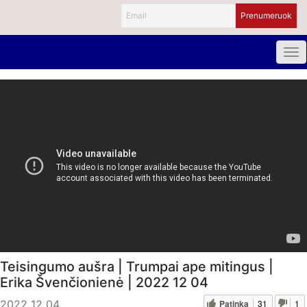
Teisingumo aušra | Trumpai ape mitingus |
Erika Švenčionienė | 2022 12 04
Patinka
31
1
2022 12 04