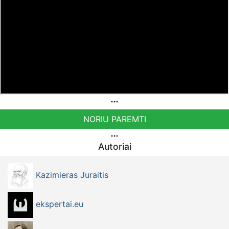
Sąskaita - BE38 9741 1391 3072
Bankas MONESE, SWIFT (BIC) kodas PESOBEB1
Norintys paremti Visuomeninį Judėjimą TEISINGUMO
AUŠRA kviečiami pervesti į šią sąskaitą
LT883500010014525654 - Gavėjas: VšĮ Visuomeninių
Projektų Centras.
NORIU PAREMTI
Autoriai
Kazimieras Juraitis
ekspertai.eu