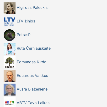
Algirdas Paleckis
LTV žinios
PetrasP
Rūta Černiauskaitė
Edmundas Kirda
Eduardas Vaitkus
Aušra Blažėnienė
ABTV Tavo Laikas