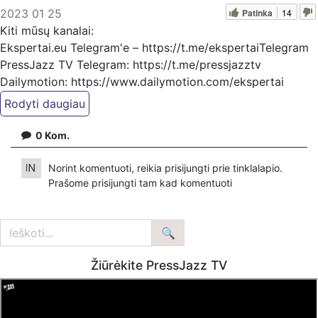
Patinka
14
2023 01 25
Kiti mūsų kanalai:
Ekspertai.eu Telegram'e – https://t.me/ekspertaiTelegram
PressJazz TV Telegram: https://t.me/pressjazztv
Dailymotion: https://www.dailymotion.com/ekspertai
https://www.pressjazz.tv
https://www.ekspertai.eu
0
Kom.
Mūsų veikla galima tik dėka skaitytojų ir žiūrovų, mus
Norint komentuoti, reikia prisijungti prie tinklalapio.
paremti galima šiais būdais:
Prašome
prisijungti
tam kad komentuoti
VšĮ „Ekspertai.eu“ bankiniu pavedinimu galite pervesti į
atsiskaitomąją sąskaitą Nr. LT934010051004217931, kuri
yra banke Luminor
arba per PayPal paspaudę šią nuorodą –
https://www.paypal.com/paypalme/Ekspertaieu?
Žiūrėkite PressJazz TV
locale.x=en_US
Patreon platformoje patreon.com/KazimierasJuraitis
Tiesiogiai pervedant per PayPal paypal.me/PressJazzTV