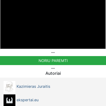
Bankiniu pavedimu - Gavėjas - Dmitrij Glazkov, IBAN
Sąskaita - BE38 9741 1391 3072
Bankas MONESE, SWIFT (BIC) kodas PESOBEB1
Bankiniu pavedimu - Gavėjas - Erika Švenčionienė, IBAN
Sąskaita - LT49 3250 0018 7861 4386
Bankas REVOLUT, SWIFT (BIC) kodas REVOLT21
Lietuvos gyventojų pasipriešinimo okupacijai centras
Bankiniu pavedimu - Gavėjas - Eduardas Vaitkus, IBAN
Sąskaita - BE74 9741 1418 7807
NORIU PAREMTI
Bankas MONESE, SWIFT (BIC) kodas PESOBEB1
Bankiniu pavedimu - Gavėjas - Kazimieras Juraitis, IBAN
Autoriai
Sąskaita - BE92 9741 1390 8123
Bankas MONESE, SWIFT (BIC) kodas PESOBEB1
Kazimieras Juraitis
Norintys paremti Visuomeninį Judėjimą TEISINGUMO
AUŠRA kviečiami pervesti į šią sąskaitą
ekspertai.eu
LT883500010014525654 - Gavėjas: VšĮ Visuomeninių