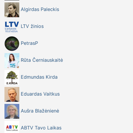
Projektų Centras.
Algirdas Paleckis
LTV žinios
PetrasP
Rūta Černiauskaitė
Edmundas Kirda
Eduardas Vaitkus
Aušra Blažėnienė
ABTV Tavo Laikas